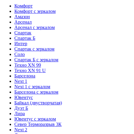
Комфорт
Комфорт с зеркалом
Амазон
Арсенал
Арсенал с зеркалом
Спартак
Спартак Б
Интер
Спартак с зеркалом
Соло
Спартак Б с зеркалом
Техно XN 99
Техно XN 91 U
Барселона
Next 1
Next 1 с зеркалом
Барселона с зеркалом
Ювентус
Байкал (двустворчатая)
Дуэт Б
Лира
Ювентус с зеркалом
Север Терморазрыв 3К
Next 2