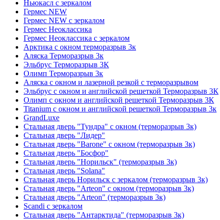
Ньюкасл с зеркалом
Гермес NEW
Гермес NEW с зеркалом
Гермес Неоклассика
Гермес Неоклассика с зеркалом
Арктика с окном терморазрыв 3к
Аляска Терморазрыв 3к
Эльбрус Терморазрыв 3К
Олимп Терморазрыв 3к
Аляска с окном и лазерной резкой с терморазрывом
Эльбрус с окном и английской решеткой Терморазрыв 3К
Олимп с окном и английской решеткой Терморазрыв 3К
Titanium с окном и английской решеткой Терморазрыв 3к
GrandLuxe
Стальная дверь "Тундра" с окном (терморазрыв 3к)
Стальная дверь "Лидер"
Стальная дверь "Barone" с окном (терморазрыв 3к)
Стальная дверь "Босфор"
Стальная дверь "Норильск" (терморазрыв 3к)
Стальная дверь "Solana"
Стальная дверь Норильск с зеркалом (терморазрыв 3к)
Стальная дверь "Arteon" с окном (терморазрыв 3к)
Стальная дверь "Arteon" (терморазрыв 3к)
Scandi с зеркалом
Стальная дверь "Антарктида" (терморазрыв 3к)