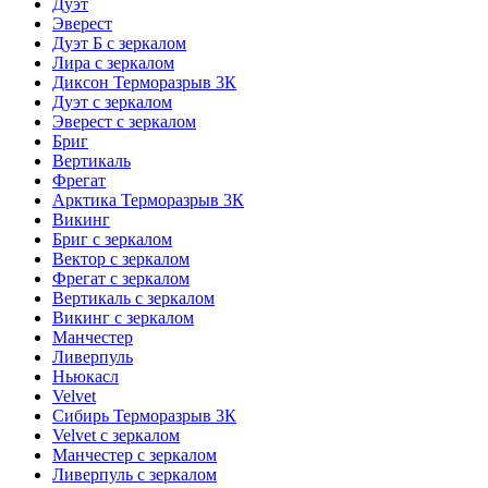
Дуэт
Эверест
Дуэт Б с зеркалом
Лира с зеркалом
Диксон Терморазрыв 3К
Дуэт с зеркалом
Эверест с зеркалом
Бриг
Вертикаль
Фрегат
Арктика Терморазрыв 3К
Викинг
Бриг с зеркалом
Вектор с зеркалом
Фрегат с зеркалом
Вертикаль с зеркалом
Викинг с зеркалом
Манчестер
Ливерпуль
Ньюкасл
Velvet
Сибирь Терморазрыв 3К
Velvet с зеркалом
Манчестер с зеркалом
Ливерпуль с зеркалом