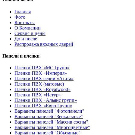
Главная
Фото
Контакты
О Компании
Сервис и цены
До и после
Распродажа входных дверей
Панели и пленки
Пленки ПВХ «МС Групп»
Пленки ПВХ «Империя»
Пленки ПВХ серии «Агата»
Пленки ПВХ (матовые)
Пленки ПВХ «Royalwood»
Пленки ПВХ «Натур»
Пленки ПВХ «Альянс групп»
Пленки ПВХ «Евро Групп»
Варианты панелей "Фотопанели"
Варианты панелей "Зеркальные"
Варианты панелей "Массив сосны"
Варианты панелей "Многоцветные"
Варианты панелей "Объемные"