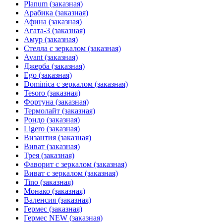
Planum (заказная)
Арабика (заказная)
Афина (заказная)
Агата-3 (заказная)
Амур (заказная)
Стелла с зеркалом (заказная)
Avant (заказная)
Джерба (заказная)
Ego (заказная)
Dominica с зеркалом (заказная)
Tesoro (заказная)
Фортуна (заказная)
Термолайт (заказная)
Рондо (заказная)
Ligero (заказная)
Византия (заказная)
Виват (заказная)
Трея (заказная)
Фаворит с зеркалом (заказная)
Виват с зеркалом (заказная)
Tino (заказная)
Монако (заказная)
Валенсия (заказная)
Гермес (заказная)
Гермес NEW (заказная)