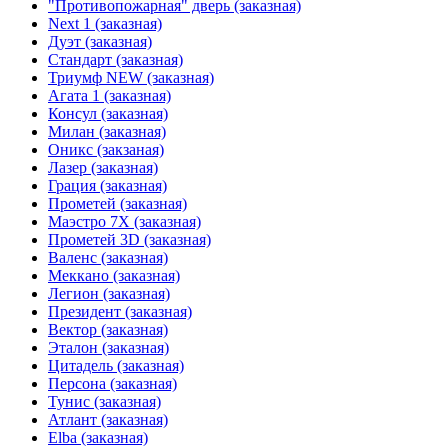
"Противопожарная" дверь (заказная)
Next 1 (заказная)
Дуэт (заказная)
Стандарт (заказная)
Триумф NEW (заказная)
Агата 1 (заказная)
Консул (заказная)
Милан (заказная)
Оникс (закзаная)
Лазер (заказная)
Грация (заказная)
Прометей (заказная)
Маэстро 7Х (заказная)
Прометей 3D (заказная)
Валенс (заказная)
Меккано (заказная)
Легион (заказная)
Президент (заказная)
Вектор (заказная)
Эталон (заказная)
Цитадель (заказная)
Персона (заказная)
Тунис (заказная)
Атлант (заказная)
Elba (заказная)