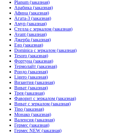
Planum (заказная)
Арабика (заказная)
Афина (заказная)
Агата-3 (заказная)
Амур (заказная)
Стелла с зеркалом (заказная)
Avant (заказная)
Джерба (заказная)
Ego (заказная)
Dominica с зеркалом (заказная)
Tesoro (заказная)
Фортуна (заказная)
Термолайт (заказная)
Рондо (заказная)
Ligero (заказная)
Византия (заказная)
Виват (заказная)
Трея (заказная)
Фаворит с зеркалом (заказная)
Виват с зеркалом (заказная)
Tino (заказная)
Монако (заказная)
Валенсия (заказная)
Гермес (заказная)
Гермес NEW (заказная)