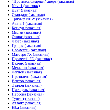
"Противопожарная" дверь (заказная)
Next 1 (заказная)
Дуэт (заказная)
Стандарт (заказная)
Триумф NEW (заказная)
Агата 1 (заказная)
Консул (заказная)
Милан (заказная)
Оникс (закзаная)
Лазер (заказная)
Грация (заказная)
Прометей (заказная)
Маэстро 7Х (заказная)
Прометей 3D (заказная)
Валенс (заказная)
Меккано (заказная)
Легион (заказная)
Президент (заказная)
Вектор (заказная)
Эталон (заказная)
Цитадель (заказная)
Персона (заказная)
Тунис (заказная)
Атлант (заказная)
Elba (заказная)