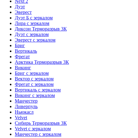
Next 2
Дуэт
Эверест
Дуэт Б с зеркалом
Лира с зеркалом
Диксон Терморазрыв 3К
Дуэт с зеркалом
Эверест с зеркалом
Бриг
Вертикаль
Фрегат
Арктика Терморазрыв 3К
Викинг
Бриг с зеркалом
Вектор с зеркалом
Фрегат с зеркалом
Вертикаль с зеркалом
Викинг с зеркалом
Манчестер
Ливерпуль
Ньюкасл
Velvet
Сибирь Терморазрыв 3К
Velvet с зеркалом
Манчестер с зеркалом