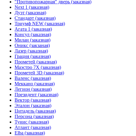
"Противопожарная" дверь (заказная)
Next 1 (заказная)
Дуэт (заказная)
Стандарт (заказная)
Триумф NEW (заказная)
Агата 1 (заказная)
Консул (заказная)
Милан (заказная)
Оникс (закзаная)
Лазер (заказная)
Грация (заказная)
Прометей (заказная)
Маэстро 7Х (заказная)
Прометей 3D (заказная)
Валенс (заказная)
Меккано (заказная)
Легион (заказная)
Президент (заказная)
Вектор (заказная)
Эталон (заказная)
Цитадель (заказная)
Персона (заказная)
Тунис (заказная)
Атлант (заказная)
Elba (заказная)