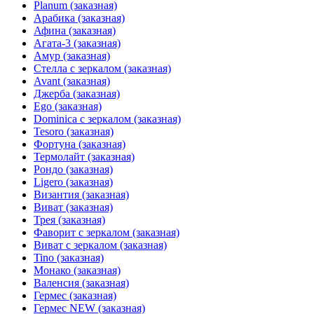
Planum (заказная)
Арабика (заказная)
Афина (заказная)
Агата-3 (заказная)
Амур (заказная)
Стелла с зеркалом (заказная)
Avant (заказная)
Джерба (заказная)
Ego (заказная)
Dominica с зеркалом (заказная)
Tesoro (заказная)
Фортуна (заказная)
Термолайт (заказная)
Рондо (заказная)
Ligero (заказная)
Византия (заказная)
Виват (заказная)
Трея (заказная)
Фаворит с зеркалом (заказная)
Виват с зеркалом (заказная)
Tino (заказная)
Монако (заказная)
Валенсия (заказная)
Гермес (заказная)
Гермес NEW (заказная)