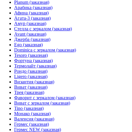
Planum (заказная)
Арабика (заказная)
Афина (заказная)
Агата-3 (заказная)
Амур (заказная)
Стелла с зеркалом (заказная)
Avant (заказная)
Джерба (заказная)
Ego (заказная)
Dominica с зеркалом (заказная)
Tesoro (заказная)
Фортуна (заказная)
Термолайт (заказная)
Рондо (заказная)
Ligero (заказная)
Византия (заказная)
Виват (заказная)
Трея (заказная)
Фаворит с зеркалом (заказная)
Виват с зеркалом (заказная)
Tino (заказная)
Монако (заказная)
Валенсия (заказная)
Гермес (заказная)
Гермес NEW (заказная)