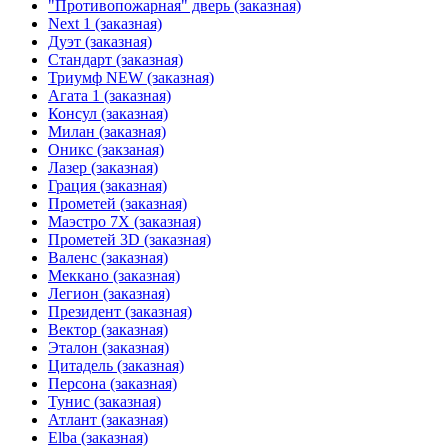
"Противопожарная" дверь (заказная)
Next 1 (заказная)
Дуэт (заказная)
Стандарт (заказная)
Триумф NEW (заказная)
Агата 1 (заказная)
Консул (заказная)
Милан (заказная)
Оникс (закзаная)
Лазер (заказная)
Грация (заказная)
Прометей (заказная)
Маэстро 7Х (заказная)
Прометей 3D (заказная)
Валенс (заказная)
Меккано (заказная)
Легион (заказная)
Президент (заказная)
Вектор (заказная)
Эталон (заказная)
Цитадель (заказная)
Персона (заказная)
Тунис (заказная)
Атлант (заказная)
Elba (заказная)