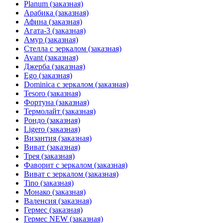
Planum (заказная)
Арабика (заказная)
Афина (заказная)
Агата-3 (заказная)
Амур (заказная)
Стелла с зеркалом (заказная)
Avant (заказная)
Джерба (заказная)
Ego (заказная)
Dominica с зеркалом (заказная)
Tesoro (заказная)
Фортуна (заказная)
Термолайт (заказная)
Рондо (заказная)
Ligero (заказная)
Византия (заказная)
Виват (заказная)
Трея (заказная)
Фаворит с зеркалом (заказная)
Виват с зеркалом (заказная)
Tino (заказная)
Монако (заказная)
Валенсия (заказная)
Гермес (заказная)
Гермес NEW (заказная)