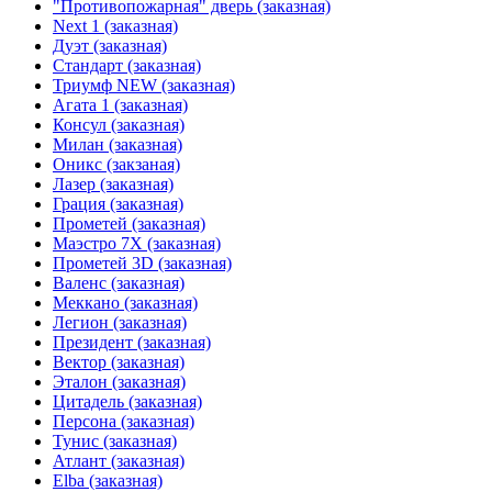
"Противопожарная" дверь (заказная)
Next 1 (заказная)
Дуэт (заказная)
Стандарт (заказная)
Триумф NEW (заказная)
Агата 1 (заказная)
Консул (заказная)
Милан (заказная)
Оникс (закзаная)
Лазер (заказная)
Грация (заказная)
Прометей (заказная)
Маэстро 7Х (заказная)
Прометей 3D (заказная)
Валенс (заказная)
Меккано (заказная)
Легион (заказная)
Президент (заказная)
Вектор (заказная)
Эталон (заказная)
Цитадель (заказная)
Персона (заказная)
Тунис (заказная)
Атлант (заказная)
Elba (заказная)