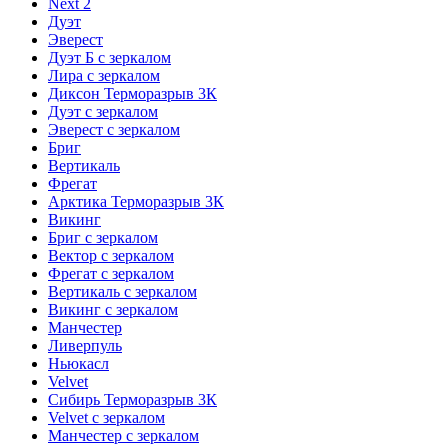
Next 2
Дуэт
Эверест
Дуэт Б с зеркалом
Лира с зеркалом
Диксон Терморазрыв 3К
Дуэт с зеркалом
Эверест с зеркалом
Бриг
Вертикаль
Фрегат
Арктика Терморазрыв 3К
Викинг
Бриг с зеркалом
Вектор с зеркалом
Фрегат с зеркалом
Вертикаль с зеркалом
Викинг с зеркалом
Манчестер
Ливерпуль
Ньюкасл
Velvet
Сибирь Терморазрыв 3К
Velvet с зеркалом
Манчестер с зеркалом