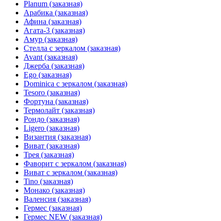
Planum (заказная)
Арабика (заказная)
Афина (заказная)
Агата-3 (заказная)
Амур (заказная)
Стелла с зеркалом (заказная)
Avant (заказная)
Джерба (заказная)
Ego (заказная)
Dominica с зеркалом (заказная)
Tesoro (заказная)
Фортуна (заказная)
Термолайт (заказная)
Рондо (заказная)
Ligero (заказная)
Византия (заказная)
Виват (заказная)
Трея (заказная)
Фаворит с зеркалом (заказная)
Виват с зеркалом (заказная)
Tino (заказная)
Монако (заказная)
Валенсия (заказная)
Гермес (заказная)
Гермес NEW (заказная)