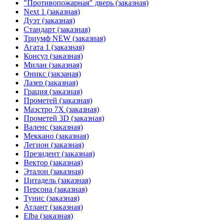
"Противопожарная" дверь (заказная)
Next 1 (заказная)
Дуэт (заказная)
Стандарт (заказная)
Триумф NEW (заказная)
Агата 1 (заказная)
Консул (заказная)
Милан (заказная)
Оникс (закзаная)
Лазер (заказная)
Грация (заказная)
Прометей (заказная)
Маэстро 7Х (заказная)
Прометей 3D (заказная)
Валенс (заказная)
Меккано (заказная)
Легион (заказная)
Президент (заказная)
Вектор (заказная)
Эталон (заказная)
Цитадель (заказная)
Персона (заказная)
Тунис (заказная)
Атлант (заказная)
Elba (заказная)