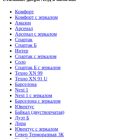
Комфорт
Комфорт с зеркалом
Амазон
Арсенал
Арсенал с зеркалом
Спартак
Спартак Б
Интер
Спартак с зеркалом
Соло
Спартак Б с зеркалом
Техно XN 99
Техно XN 91 U
Барселона
Next 1
Next 1 с зеркалом
Барселона с зеркалом
Ювентус
Байкал (двустворчатая)
Дуэт Б
Лира
Ювентус с зеркалом
Север Терморазрыв 3К