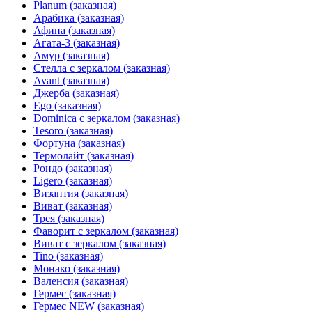
Planum (заказная)
Арабика (заказная)
Афина (заказная)
Агата-3 (заказная)
Амур (заказная)
Стелла с зеркалом (заказная)
Avant (заказная)
Джерба (заказная)
Ego (заказная)
Dominica с зеркалом (заказная)
Tesoro (заказная)
Фортуна (заказная)
Термолайт (заказная)
Рондо (заказная)
Ligero (заказная)
Византия (заказная)
Виват (заказная)
Трея (заказная)
Фаворит с зеркалом (заказная)
Виват с зеркалом (заказная)
Tino (заказная)
Монако (заказная)
Валенсия (заказная)
Гермес (заказная)
Гермес NEW (заказная)