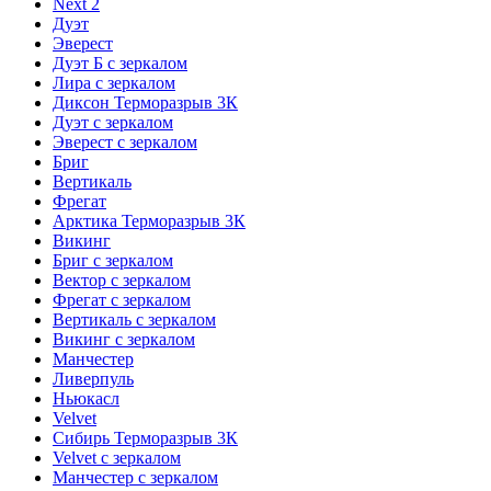
Next 2
Дуэт
Эверест
Дуэт Б с зеркалом
Лира с зеркалом
Диксон Терморазрыв 3К
Дуэт с зеркалом
Эверест с зеркалом
Бриг
Вертикаль
Фрегат
Арктика Терморазрыв 3К
Викинг
Бриг с зеркалом
Вектор с зеркалом
Фрегат с зеркалом
Вертикаль с зеркалом
Викинг с зеркалом
Манчестер
Ливерпуль
Ньюкасл
Velvet
Сибирь Терморазрыв 3К
Velvet с зеркалом
Манчестер с зеркалом