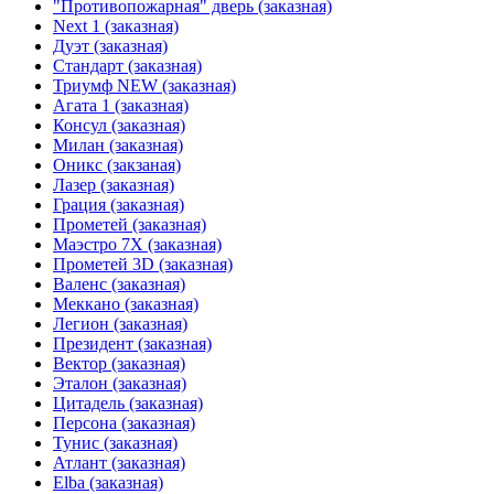
"Противопожарная" дверь (заказная)
Next 1 (заказная)
Дуэт (заказная)
Стандарт (заказная)
Триумф NEW (заказная)
Агата 1 (заказная)
Консул (заказная)
Милан (заказная)
Оникс (закзаная)
Лазер (заказная)
Грация (заказная)
Прометей (заказная)
Маэстро 7Х (заказная)
Прометей 3D (заказная)
Валенс (заказная)
Меккано (заказная)
Легион (заказная)
Президент (заказная)
Вектор (заказная)
Эталон (заказная)
Цитадель (заказная)
Персона (заказная)
Тунис (заказная)
Атлант (заказная)
Elba (заказная)