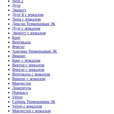
Next 2
Дуэт
Эверест
Дуэт Б с зеркалом
Лира с зеркалом
Диксон Терморазрыв 3К
Дуэт с зеркалом
Эверест с зеркалом
Бриг
Вертикаль
Фрегат
Арктика Терморазрыв 3К
Викинг
Бриг с зеркалом
Вектор с зеркалом
Фрегат с зеркалом
Вертикаль с зеркалом
Викинг с зеркалом
Манчестер
Ливерпуль
Ньюкасл
Velvet
Сибирь Терморазрыв 3К
Velvet с зеркалом
Манчестер с зеркалом