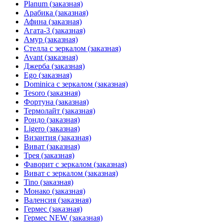
Planum (заказная)
Арабика (заказная)
Афина (заказная)
Агата-3 (заказная)
Амур (заказная)
Стелла с зеркалом (заказная)
Avant (заказная)
Джерба (заказная)
Ego (заказная)
Dominica с зеркалом (заказная)
Tesoro (заказная)
Фортуна (заказная)
Термолайт (заказная)
Рондо (заказная)
Ligero (заказная)
Византия (заказная)
Виват (заказная)
Трея (заказная)
Фаворит с зеркалом (заказная)
Виват с зеркалом (заказная)
Tino (заказная)
Монако (заказная)
Валенсия (заказная)
Гермес (заказная)
Гермес NEW (заказная)