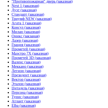
"Противопожарная" дверь (заказная)
Next 1 (заказная)
Дуэт (заказная)
Стандарт (заказная)
Триумф NEW (заказная)
Агата 1 (заказная)
Консул (заказная)
Милан (заказная)
Оникс (закзаная)
Лазер (заказная)
Грация (заказная)
Прометей (заказная)
Маэстро 7Х (заказная)
Прометей 3D (заказная)
Валенс (заказная)
Меккано (заказная)
Легион (заказная)
Президент (заказная)
Вектор (заказная)
Эталон (заказная)
Цитадель (заказная)
Персона (заказная)
Тунис (заказная)
Атлант (заказная)
Elba (заказная)