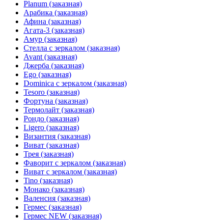
Planum (заказная)
Арабика (заказная)
Афина (заказная)
Агата-3 (заказная)
Амур (заказная)
Стелла с зеркалом (заказная)
Avant (заказная)
Джерба (заказная)
Ego (заказная)
Dominica с зеркалом (заказная)
Tesoro (заказная)
Фортуна (заказная)
Термолайт (заказная)
Рондо (заказная)
Ligero (заказная)
Византия (заказная)
Виват (заказная)
Трея (заказная)
Фаворит с зеркалом (заказная)
Виват с зеркалом (заказная)
Tino (заказная)
Монако (заказная)
Валенсия (заказная)
Гермес (заказная)
Гермес NEW (заказная)