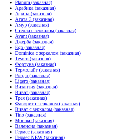
Planum (заказная)
Арабика (заказная)
Афина (заказная)
Агата-3 (заказная)
Амур (заказная)
Стелла с зеркалом (заказная)
Avant (заказная)
Джерба (заказная)
Ego (заказная)
Dominica с зеркалом (заказная)
Tesoro (заказная)
Фортуна (заказная)
Термолайт (заказная)
Рондо (заказная)
Ligero (заказная)
Византия (заказная)
Виват (заказная)
Трея (заказная)
Фаворит с зеркалом (заказная)
Виват с зеркалом (заказная)
Tino (заказная)
Монако (заказная)
Валенсия (заказная)
Гермес (заказная)
Гермес NEW (заказная)