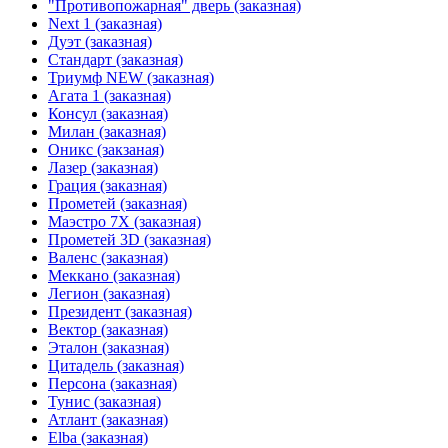
"Противопожарная" дверь (заказная)
Next 1 (заказная)
Дуэт (заказная)
Стандарт (заказная)
Триумф NEW (заказная)
Агата 1 (заказная)
Консул (заказная)
Милан (заказная)
Оникс (закзаная)
Лазер (заказная)
Грация (заказная)
Прометей (заказная)
Маэстро 7Х (заказная)
Прометей 3D (заказная)
Валенс (заказная)
Меккано (заказная)
Легион (заказная)
Президент (заказная)
Вектор (заказная)
Эталон (заказная)
Цитадель (заказная)
Персона (заказная)
Тунис (заказная)
Атлант (заказная)
Elba (заказная)