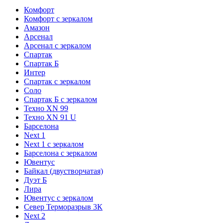
Комфорт
Комфорт с зеркалом
Амазон
Арсенал
Арсенал с зеркалом
Спартак
Спартак Б
Интер
Спартак с зеркалом
Соло
Спартак Б с зеркалом
Техно XN 99
Техно XN 91 U
Барселона
Next 1
Next 1 с зеркалом
Барселона с зеркалом
Ювентус
Байкал (двустворчатая)
Дуэт Б
Лира
Ювентус с зеркалом
Север Терморазрыв 3К
Next 2