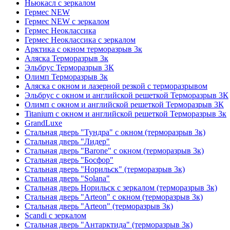
Ньюкасл с зеркалом
Гермес NEW
Гермес NEW с зеркалом
Гермес Неоклассика
Гермес Неоклассика с зеркалом
Арктика с окном терморазрыв 3к
Аляска Терморазрыв 3к
Эльбрус Терморазрыв 3К
Олимп Терморазрыв 3к
Аляска с окном и лазерной резкой с терморазрывом
Эльбрус с окном и английской решеткой Терморазрыв 3К
Олимп с окном и английской решеткой Терморазрыв 3К
Titanium с окном и английской решеткой Терморазрыв 3к
GrandLuxe
Стальная дверь "Тундра" с окном (терморазрыв 3к)
Стальная дверь "Лидер"
Стальная дверь "Barone" с окном (терморазрыв 3к)
Стальная дверь "Босфор"
Стальная дверь "Норильск" (терморазрыв 3к)
Стальная дверь "Solana"
Стальная дверь Норильск с зеркалом (терморазрыв 3к)
Стальная дверь "Arteon" с окном (терморазрыв 3к)
Стальная дверь "Arteon" (терморазрыв 3к)
Scandi с зеркалом
Стальная дверь "Антарктида" (терморазрыв 3к)