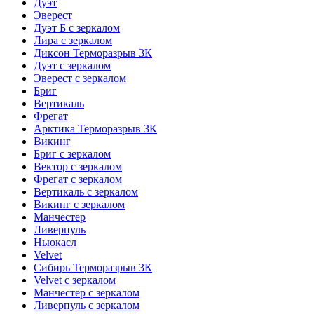
Дуэт
Эверест
Дуэт Б с зеркалом
Лира с зеркалом
Диксон Терморазрыв 3К
Дуэт с зеркалом
Эверест с зеркалом
Бриг
Вертикаль
Фрегат
Арктика Терморазрыв 3К
Викинг
Бриг с зеркалом
Вектор с зеркалом
Фрегат с зеркалом
Вертикаль с зеркалом
Викинг с зеркалом
Манчестер
Ливерпуль
Ньюкасл
Velvet
Сибирь Терморазрыв 3К
Velvet с зеркалом
Манчестер с зеркалом
Ливерпуль с зеркалом