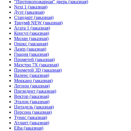
"Противопожарная" дверь (заказная)
Next 1 (заказная)
Дуэт (заказная)
Стандарт (заказная)
Триумф NEW (заказная)
Агата 1 (заказная)
Консул (заказная)
Милан (заказная)
Оникс (закзаная)
Лазер (заказная)
Грация (заказная)
Прометей (заказная)
Маэстро 7Х (заказная)
Прометей 3D (заказная)
Валенс (заказная)
Меккано (заказная)
Легион (заказная)
Президент (заказная)
Вектор (заказная)
Эталон (заказная)
Цитадель (заказная)
Персона (заказная)
Тунис (заказная)
Атлант (заказная)
Elba (заказная)