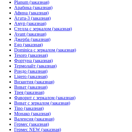
Planum (заказная)
Арабика (заказная)
Афина (заказная)
Агата-3 (заказная)
Амур (заказная)
Стелла с зеркалом (заказная)
Avant (заказная)
Джерба (заказная)
Ego (заказная)
Dominica с зеркалом (заказная)
Tesoro (заказная)
Фортуна (заказная)
Термолайт (заказная)
Рондо (заказная)
Ligero (заказная)
Византия (заказная)
Виват (заказная)
Трея (заказная)
Фаворит с зеркалом (заказная)
Виват с зеркалом (заказная)
Tino (заказная)
Монако (заказная)
Валенсия (заказная)
Гермес (заказная)
Гермес NEW (заказная)