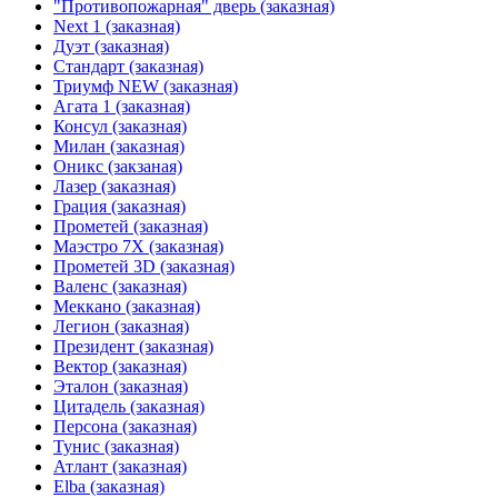
"Противопожарная" дверь (заказная)
Next 1 (заказная)
Дуэт (заказная)
Стандарт (заказная)
Триумф NEW (заказная)
Агата 1 (заказная)
Консул (заказная)
Милан (заказная)
Оникс (закзаная)
Лазер (заказная)
Грация (заказная)
Прометей (заказная)
Маэстро 7Х (заказная)
Прометей 3D (заказная)
Валенс (заказная)
Меккано (заказная)
Легион (заказная)
Президент (заказная)
Вектор (заказная)
Эталон (заказная)
Цитадель (заказная)
Персона (заказная)
Тунис (заказная)
Атлант (заказная)
Elba (заказная)