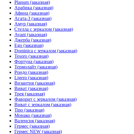
Planum (заказная)
Арабика (заказная)
Афина (заказная)
Агата-3 (заказная)
Амур (заказная)
Стелла с зеркалом (заказная)
Avant (заказная)
Джерба (заказная)
Ego (заказная)
Dominica с зеркалом (заказная)
Tesoro (заказная)
Фортуна (заказная)
Термолайт (заказная)
Рондо (заказная)
Ligero (заказная)
Византия (заказная)
Виват (заказная)
Трея (заказная)
Фаворит с зеркалом (заказная)
Виват с зеркалом (заказная)
Tino (заказная)
Монако (заказная)
Валенсия (заказная)
Гермес (заказная)
Гермес NEW (заказная)