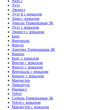
Next 2
Дуэт
Эверест
Дуэт Б с зеркалом
Лира с зеркалом
Диксон Терморазрыв 3К
Дуэт с зеркалом
Эверест с зеркалом
Бриг
Вертикаль
Фрегат
Арктика Терморазрыв 3К
Викинг
Бриг с зеркалом
Вектор с зеркалом
Фрегат с зеркалом
Вертикаль с зеркалом
Викинг с зеркалом
Манчестер
Ливерпуль
Ньюкасл
Velvet
Сибирь Терморазрыв 3К
Velvet с зеркалом
Манчестер с зеркалом