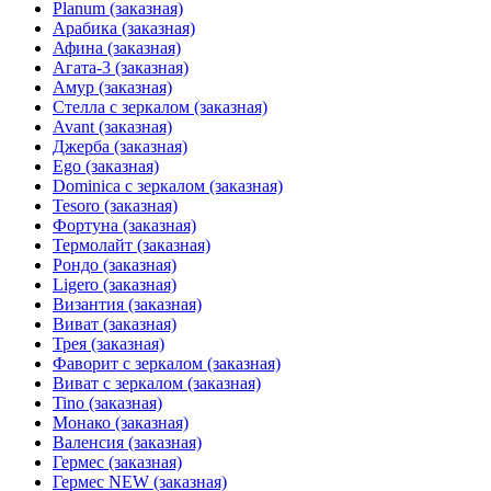
Planum (заказная)
Арабика (заказная)
Афина (заказная)
Агата-3 (заказная)
Амур (заказная)
Стелла с зеркалом (заказная)
Avant (заказная)
Джерба (заказная)
Ego (заказная)
Dominica с зеркалом (заказная)
Tesoro (заказная)
Фортуна (заказная)
Термолайт (заказная)
Рондо (заказная)
Ligero (заказная)
Византия (заказная)
Виват (заказная)
Трея (заказная)
Фаворит с зеркалом (заказная)
Виват с зеркалом (заказная)
Tino (заказная)
Монако (заказная)
Валенсия (заказная)
Гермес (заказная)
Гермес NEW (заказная)