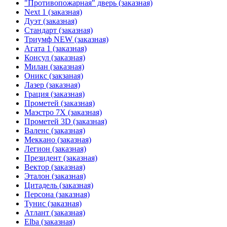
"Противопожарная" дверь (заказная)
Next 1 (заказная)
Дуэт (заказная)
Стандарт (заказная)
Триумф NEW (заказная)
Агата 1 (заказная)
Консул (заказная)
Милан (заказная)
Оникс (закзаная)
Лазер (заказная)
Грация (заказная)
Прометей (заказная)
Маэстро 7Х (заказная)
Прометей 3D (заказная)
Валенс (заказная)
Меккано (заказная)
Легион (заказная)
Президент (заказная)
Вектор (заказная)
Эталон (заказная)
Цитадель (заказная)
Персона (заказная)
Тунис (заказная)
Атлант (заказная)
Elba (заказная)