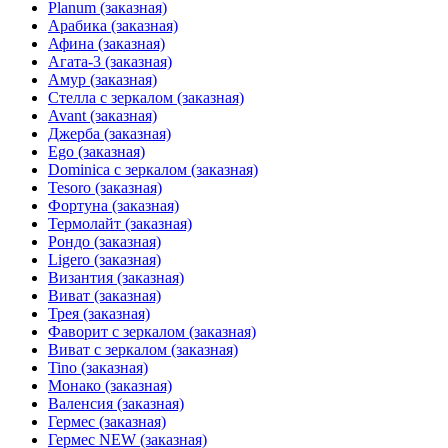
Planum (заказная)
Арабика (заказная)
Афина (заказная)
Агата-3 (заказная)
Амур (заказная)
Стелла с зеркалом (заказная)
Avant (заказная)
Джерба (заказная)
Ego (заказная)
Dominica с зеркалом (заказная)
Tesoro (заказная)
Фортуна (заказная)
Термолайт (заказная)
Рондо (заказная)
Ligero (заказная)
Византия (заказная)
Виват (заказная)
Трея (заказная)
Фаворит с зеркалом (заказная)
Виват с зеркалом (заказная)
Tino (заказная)
Монако (заказная)
Валенсия (заказная)
Гермес (заказная)
Гермес NEW (заказная)