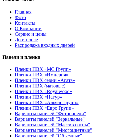
Главная
Фото
Контакты
О Компании
Сервис и цены
До и после
Распродажа входных дверей
Панели и пленки
Пленки ПВХ «МС Групп»
Пленки ПВХ «Империя»
Пленки ПВХ серии «Агата»
Пленки ПВХ (матовые)
Пленки ПВХ «Royalwood»
Пленки ПВХ «Натур»
Пленки ПВХ «Альянс групп»
Пленки ПВХ «Евро Групп»
Варианты панелей "Фотопанели"
Варианты панелей "Зеркальные"
Варианты панелей "Массив сосны"
Варианты панелей "Многоцветные"
Варианты панелей "Объемные"