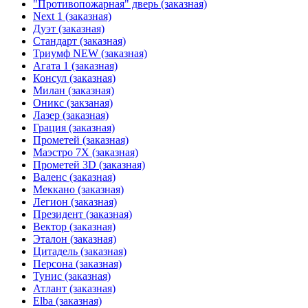
"Противопожарная" дверь (заказная)
Next 1 (заказная)
Дуэт (заказная)
Стандарт (заказная)
Триумф NEW (заказная)
Агата 1 (заказная)
Консул (заказная)
Милан (заказная)
Оникс (закзаная)
Лазер (заказная)
Грация (заказная)
Прометей (заказная)
Маэстро 7Х (заказная)
Прометей 3D (заказная)
Валенс (заказная)
Меккано (заказная)
Легион (заказная)
Президент (заказная)
Вектор (заказная)
Эталон (заказная)
Цитадель (заказная)
Персона (заказная)
Тунис (заказная)
Атлант (заказная)
Elba (заказная)