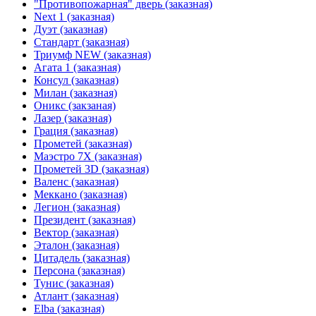
"Противопожарная" дверь (заказная)
Next 1 (заказная)
Дуэт (заказная)
Стандарт (заказная)
Триумф NEW (заказная)
Агата 1 (заказная)
Консул (заказная)
Милан (заказная)
Оникс (закзаная)
Лазер (заказная)
Грация (заказная)
Прометей (заказная)
Маэстро 7Х (заказная)
Прометей 3D (заказная)
Валенс (заказная)
Меккано (заказная)
Легион (заказная)
Президент (заказная)
Вектор (заказная)
Эталон (заказная)
Цитадель (заказная)
Персона (заказная)
Тунис (заказная)
Атлант (заказная)
Elba (заказная)