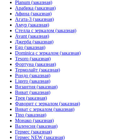
Planum (заказная)
Арабика (заказная)
Афина (заказная)
Агата-3 (заказная)
Амур (заказная)
Стелла с зеркалом (заказная)
Avant (заказная)
Джерба (заказная)
Ego (заказная)
Dominica с зеркалом (заказная)
Tesoro (заказная)
Фортуна (заказная)
Термолайт (заказная)
Рондо (заказная)
Ligero (заказная)
Византия (заказная)
Виват (заказная)
Трея (заказная)
Фаворит с зеркалом (заказная)
Виват с зеркалом (заказная)
Tino (заказная)
Монако (заказная)
Валенсия (заказная)
Гермес (заказная)
Гермес NEW (заказная)