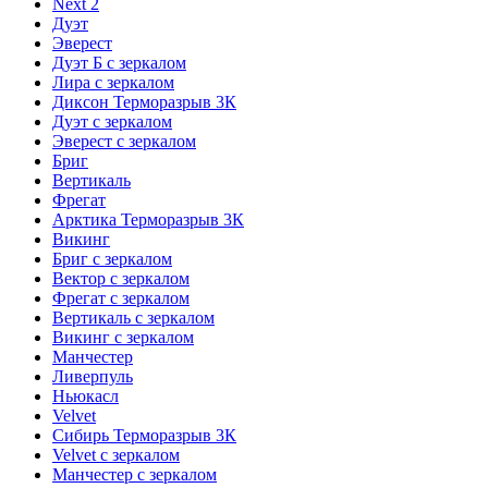
Next 2
Дуэт
Эверест
Дуэт Б с зеркалом
Лира с зеркалом
Диксон Терморазрыв 3К
Дуэт с зеркалом
Эверест с зеркалом
Бриг
Вертикаль
Фрегат
Арктика Терморазрыв 3К
Викинг
Бриг с зеркалом
Вектор с зеркалом
Фрегат с зеркалом
Вертикаль с зеркалом
Викинг с зеркалом
Манчестер
Ливерпуль
Ньюкасл
Velvet
Сибирь Терморазрыв 3К
Velvet с зеркалом
Манчестер с зеркалом