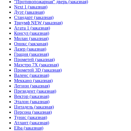
"Противопожарная" дверь (заказная)
Next 1 (заказная)
Дуэт (заказная)
Стандарт (заказная)
Триумф NEW (заказная)
Агата 1 (заказная)
Консул (заказная)
Милан (заказная)
Оникс (закзаная)
Лазер (заказная)
Грация (заказная)
Прометей (заказная)
Маэстро 7Х (заказная)
Прометей 3D (заказная)
Валенс (заказная)
Меккано (заказная)
Легион (заказная)
Президент (заказная)
Вектор (заказная)
Эталон (заказная)
Цитадель (заказная)
Персона (заказная)
Тунис (заказная)
Атлант (заказная)
Elba (заказная)