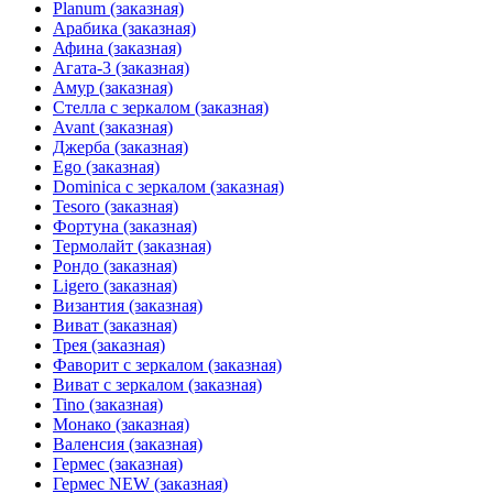
Planum (заказная)
Арабика (заказная)
Афина (заказная)
Агата-3 (заказная)
Амур (заказная)
Стелла с зеркалом (заказная)
Avant (заказная)
Джерба (заказная)
Ego (заказная)
Dominica с зеркалом (заказная)
Tesoro (заказная)
Фортуна (заказная)
Термолайт (заказная)
Рондо (заказная)
Ligero (заказная)
Византия (заказная)
Виват (заказная)
Трея (заказная)
Фаворит с зеркалом (заказная)
Виват с зеркалом (заказная)
Tino (заказная)
Монако (заказная)
Валенсия (заказная)
Гермес (заказная)
Гермес NEW (заказная)