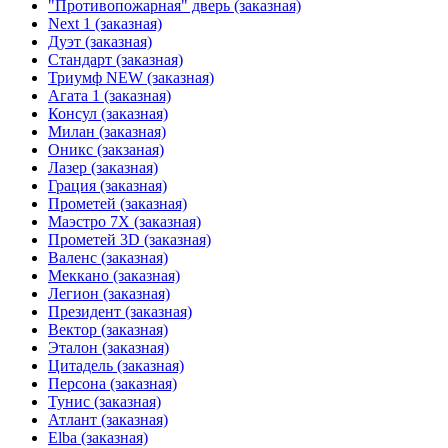
"Противопожарная" дверь (заказная)
Next 1 (заказная)
Дуэт (заказная)
Стандарт (заказная)
Триумф NEW (заказная)
Агата 1 (заказная)
Консул (заказная)
Милан (заказная)
Оникс (закзаная)
Лазер (заказная)
Грация (заказная)
Прометей (заказная)
Маэстро 7Х (заказная)
Прометей 3D (заказная)
Валенс (заказная)
Меккано (заказная)
Легион (заказная)
Президент (заказная)
Вектор (заказная)
Эталон (заказная)
Цитадель (заказная)
Персона (заказная)
Тунис (заказная)
Атлант (заказная)
Elba (заказная)