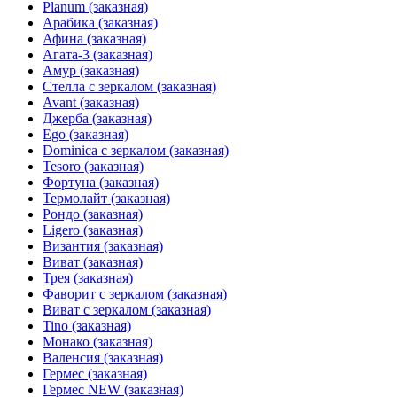
Planum (заказная)
Арабика (заказная)
Афина (заказная)
Агата-3 (заказная)
Амур (заказная)
Стелла с зеркалом (заказная)
Avant (заказная)
Джерба (заказная)
Ego (заказная)
Dominica с зеркалом (заказная)
Tesoro (заказная)
Фортуна (заказная)
Термолайт (заказная)
Рондо (заказная)
Ligero (заказная)
Византия (заказная)
Виват (заказная)
Трея (заказная)
Фаворит с зеркалом (заказная)
Виват с зеркалом (заказная)
Tino (заказная)
Монако (заказная)
Валенсия (заказная)
Гермес (заказная)
Гермес NEW (заказная)