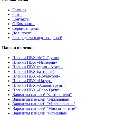
Главная
Фото
Контакты
О Компании
Сервис и цены
До и после
Распродажа входных дверей
Панели и пленки
Пленки ПВХ «МС Групп»
Пленки ПВХ «Империя»
Пленки ПВХ серии «Агата»
Пленки ПВХ (матовые)
Пленки ПВХ «Royalwood»
Пленки ПВХ «Натур»
Пленки ПВХ «Альянс групп»
Пленки ПВХ «Евро Групп»
Варианты панелей "Фотопанели"
Варианты панелей "Зеркальные"
Варианты панелей "Массив сосны"
Варианты панелей "Многоцветные"
Варианты панелей "Объемные"