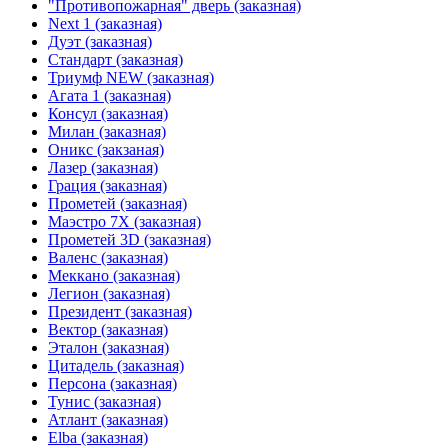
"Противопожарная" дверь (заказная)
Next 1 (заказная)
Дуэт (заказная)
Стандарт (заказная)
Триумф NEW (заказная)
Агата 1 (заказная)
Консул (заказная)
Милан (заказная)
Оникс (закзаная)
Лазер (заказная)
Грация (заказная)
Прометей (заказная)
Маэстро 7Х (заказная)
Прометей 3D (заказная)
Валенс (заказная)
Меккано (заказная)
Легион (заказная)
Президент (заказная)
Вектор (заказная)
Эталон (заказная)
Цитадель (заказная)
Персона (заказная)
Тунис (заказная)
Атлант (заказная)
Elba (заказная)