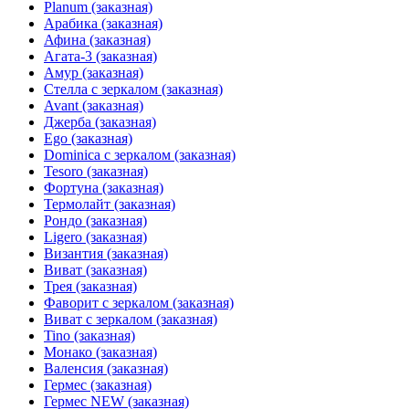
Planum (заказная)
Арабика (заказная)
Афина (заказная)
Агата-3 (заказная)
Амур (заказная)
Стелла с зеркалом (заказная)
Avant (заказная)
Джерба (заказная)
Ego (заказная)
Dominica с зеркалом (заказная)
Tesoro (заказная)
Фортуна (заказная)
Термолайт (заказная)
Рондо (заказная)
Ligero (заказная)
Византия (заказная)
Виват (заказная)
Трея (заказная)
Фаворит с зеркалом (заказная)
Виват с зеркалом (заказная)
Tino (заказная)
Монако (заказная)
Валенсия (заказная)
Гермес (заказная)
Гермес NEW (заказная)