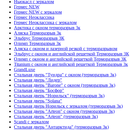
Ньюкасл с зеркалом
Гермес NEW
Гермес NEW с зеркалом
Гермес Неоклассика
Гермес Неоклассика с зеркалом
Арктика с окном терморазрыв 3к
Аляска Терморазрыв 3к
Эльбрус Терморазрыв 3К
Олимп Терморазрыв 3к
Аляска с окном и лазерной резкой с терморазрывом
Эльбрус с окном и английской решеткой Терморазрыв 3К
Олимп с окном и английской решеткой Терморазрыв 3К
Titanium с окном и английской решеткой Терморазрыв 3к
GrandLuxe
Стальная дверь "Тундра" с окном (терморазрыв 3к)
Стальная дверь "Лидер"
Стальная дверь "Barone" с окном (терморазрыв 3к)
Стальная дверь "Босфор"
Стальная дверь "Норильск" (терморазрыв 3к)
Стальная дверь "Solana"
Стальная дверь Норильск с зеркалом (терморазрыв 3к)
Стальная дверь "Arteon" с окном (терморазрыв 3к)
Стальная дверь "Arteon" (терморазрыв 3к)
Scandi с зеркалом
Стальная дверь "Антарктида" (терморазрыв 3к)