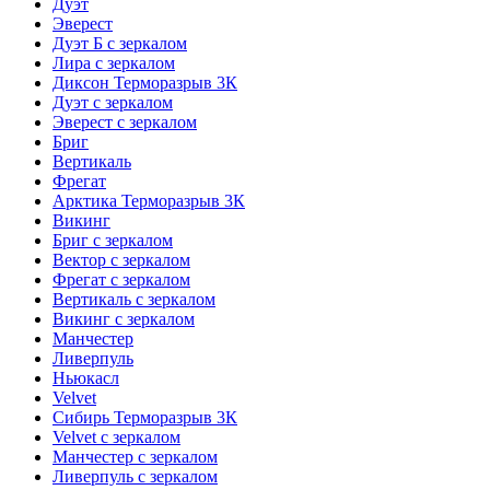
Дуэт
Эверест
Дуэт Б с зеркалом
Лира с зеркалом
Диксон Терморазрыв 3К
Дуэт с зеркалом
Эверест с зеркалом
Бриг
Вертикаль
Фрегат
Арктика Терморазрыв 3К
Викинг
Бриг с зеркалом
Вектор с зеркалом
Фрегат с зеркалом
Вертикаль с зеркалом
Викинг с зеркалом
Манчестер
Ливерпуль
Ньюкасл
Velvet
Сибирь Терморазрыв 3К
Velvet с зеркалом
Манчестер с зеркалом
Ливерпуль с зеркалом