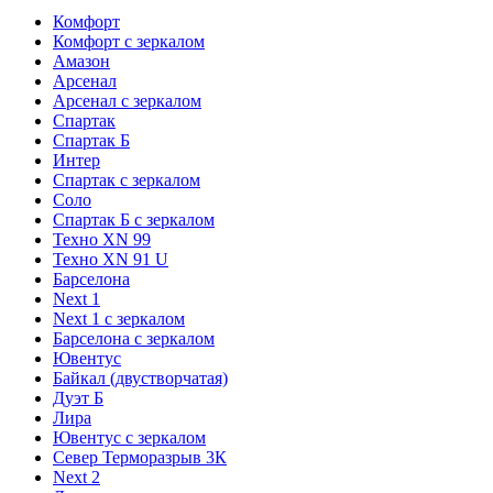
Комфорт
Комфорт с зеркалом
Амазон
Арсенал
Арсенал с зеркалом
Спартак
Спартак Б
Интер
Спартак с зеркалом
Соло
Спартак Б с зеркалом
Техно XN 99
Техно XN 91 U
Барселона
Next 1
Next 1 с зеркалом
Барселона с зеркалом
Ювентус
Байкал (двустворчатая)
Дуэт Б
Лира
Ювентус с зеркалом
Север Терморазрыв 3К
Next 2