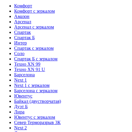
Комфорт
Комфорт с зеркалом
Амазон
Арсенал
Арсенал с зеркалом
Спартак
Спартак Б
Интер
Спартак с зеркалом
Соло
Спартак Б с зеркалом
Техно XN 99
Техно XN 91 U
Барселона
Next 1
Next 1 с зеркалом
Барселона с зеркалом
Ювентус
Байкал (двустворчатая)
Дуэт Б
Лира
Ювентус с зеркалом
Север Терморазрыв 3К
Next 2