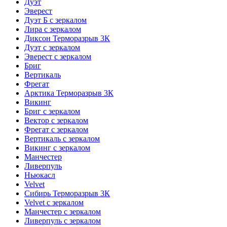
Дуэт
Эверест
Дуэт Б с зеркалом
Лира с зеркалом
Диксон Терморазрыв 3К
Дуэт с зеркалом
Эверест с зеркалом
Бриг
Вертикаль
Фрегат
Арктика Терморазрыв 3К
Викинг
Бриг с зеркалом
Вектор с зеркалом
Фрегат с зеркалом
Вертикаль с зеркалом
Викинг с зеркалом
Манчестер
Ливерпуль
Ньюкасл
Velvet
Сибирь Терморазрыв 3К
Velvet с зеркалом
Манчестер с зеркалом
Ливерпуль с зеркалом