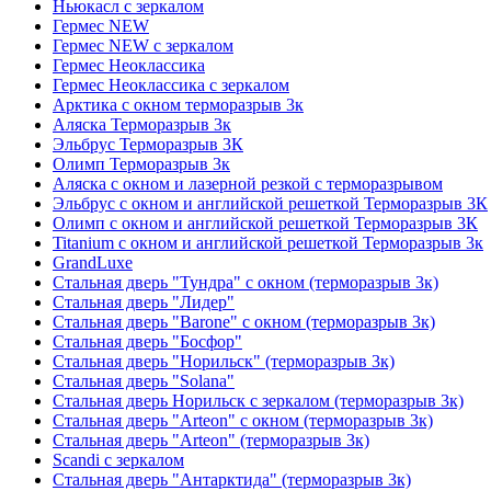
Ньюкасл с зеркалом
Гермес NEW
Гермес NEW с зеркалом
Гермес Неоклассика
Гермес Неоклассика с зеркалом
Арктика с окном терморазрыв 3к
Аляска Терморазрыв 3к
Эльбрус Терморазрыв 3К
Олимп Терморазрыв 3к
Аляска с окном и лазерной резкой с терморазрывом
Эльбрус с окном и английской решеткой Терморазрыв 3К
Олимп с окном и английской решеткой Терморазрыв 3К
Titanium с окном и английской решеткой Терморазрыв 3к
GrandLuxe
Стальная дверь "Тундра" с окном (терморазрыв 3к)
Стальная дверь "Лидер"
Стальная дверь "Barone" с окном (терморазрыв 3к)
Стальная дверь "Босфор"
Стальная дверь "Норильск" (терморазрыв 3к)
Стальная дверь "Solana"
Стальная дверь Норильск с зеркалом (терморазрыв 3к)
Стальная дверь "Arteon" с окном (терморазрыв 3к)
Стальная дверь "Arteon" (терморазрыв 3к)
Scandi с зеркалом
Стальная дверь "Антарктида" (терморазрыв 3к)