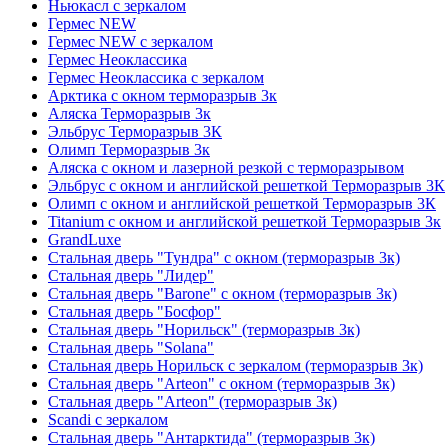
Ньюкасл с зеркалом
Гермес NEW
Гермес NEW с зеркалом
Гермес Неоклассика
Гермес Неоклассика с зеркалом
Арктика с окном терморазрыв 3к
Аляска Терморазрыв 3к
Эльбрус Терморазрыв 3К
Олимп Терморазрыв 3к
Аляска с окном и лазерной резкой с терморазрывом
Эльбрус с окном и английской решеткой Терморазрыв 3К
Олимп с окном и английской решеткой Терморазрыв 3К
Titanium с окном и английской решеткой Терморазрыв 3к
GrandLuxe
Стальная дверь "Тундра" с окном (терморазрыв 3к)
Стальная дверь "Лидер"
Стальная дверь "Barone" с окном (терморазрыв 3к)
Стальная дверь "Босфор"
Стальная дверь "Норильск" (терморазрыв 3к)
Стальная дверь "Solana"
Стальная дверь Норильск с зеркалом (терморазрыв 3к)
Стальная дверь "Arteon" с окном (терморазрыв 3к)
Стальная дверь "Arteon" (терморазрыв 3к)
Scandi с зеркалом
Стальная дверь "Антарктида" (терморазрыв 3к)