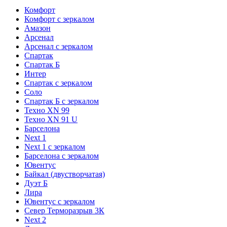
Комфорт
Комфорт с зеркалом
Амазон
Арсенал
Арсенал с зеркалом
Спартак
Спартак Б
Интер
Спартак с зеркалом
Соло
Спартак Б с зеркалом
Техно XN 99
Техно XN 91 U
Барселона
Next 1
Next 1 с зеркалом
Барселона с зеркалом
Ювентус
Байкал (двустворчатая)
Дуэт Б
Лира
Ювентус с зеркалом
Север Терморазрыв 3К
Next 2