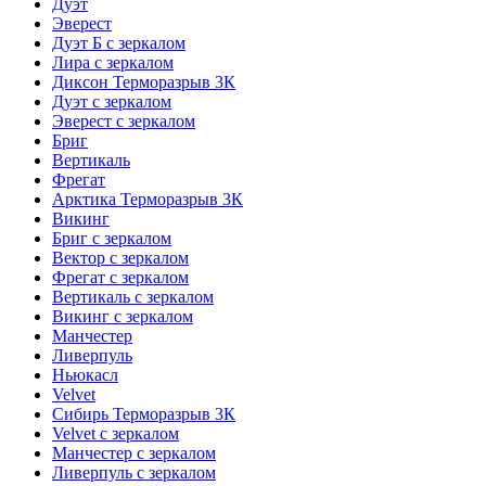
Дуэт
Эверест
Дуэт Б с зеркалом
Лира с зеркалом
Диксон Терморазрыв 3К
Дуэт с зеркалом
Эверест с зеркалом
Бриг
Вертикаль
Фрегат
Арктика Терморазрыв 3К
Викинг
Бриг с зеркалом
Вектор с зеркалом
Фрегат с зеркалом
Вертикаль с зеркалом
Викинг с зеркалом
Манчестер
Ливерпуль
Ньюкасл
Velvet
Сибирь Терморазрыв 3К
Velvet с зеркалом
Манчестер с зеркалом
Ливерпуль с зеркалом