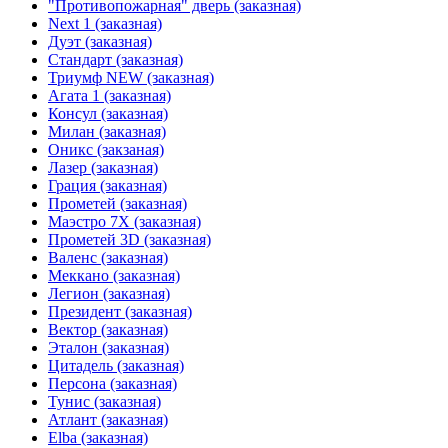
"Противопожарная" дверь (заказная)
Next 1 (заказная)
Дуэт (заказная)
Стандарт (заказная)
Триумф NEW (заказная)
Агата 1 (заказная)
Консул (заказная)
Милан (заказная)
Оникс (закзаная)
Лазер (заказная)
Грация (заказная)
Прометей (заказная)
Маэстро 7Х (заказная)
Прометей 3D (заказная)
Валенс (заказная)
Меккано (заказная)
Легион (заказная)
Президент (заказная)
Вектор (заказная)
Эталон (заказная)
Цитадель (заказная)
Персона (заказная)
Тунис (заказная)
Атлант (заказная)
Elba (заказная)