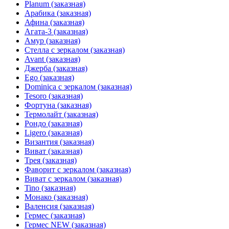
Planum (заказная)
Арабика (заказная)
Афина (заказная)
Агата-3 (заказная)
Амур (заказная)
Стелла с зеркалом (заказная)
Avant (заказная)
Джерба (заказная)
Ego (заказная)
Dominica с зеркалом (заказная)
Tesoro (заказная)
Фортуна (заказная)
Термолайт (заказная)
Рондо (заказная)
Ligero (заказная)
Византия (заказная)
Виват (заказная)
Трея (заказная)
Фаворит с зеркалом (заказная)
Виват с зеркалом (заказная)
Tino (заказная)
Монако (заказная)
Валенсия (заказная)
Гермес (заказная)
Гермес NEW (заказная)