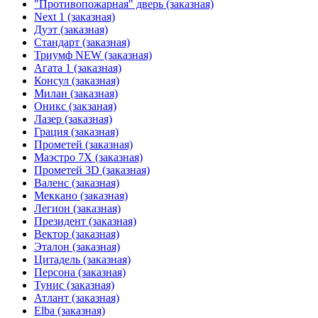
"Противопожарная" дверь (заказная)
Next 1 (заказная)
Дуэт (заказная)
Стандарт (заказная)
Триумф NEW (заказная)
Агата 1 (заказная)
Консул (заказная)
Милан (заказная)
Оникс (закзаная)
Лазер (заказная)
Грация (заказная)
Прометей (заказная)
Маэстро 7Х (заказная)
Прометей 3D (заказная)
Валенс (заказная)
Меккано (заказная)
Легион (заказная)
Президент (заказная)
Вектор (заказная)
Эталон (заказная)
Цитадель (заказная)
Персона (заказная)
Тунис (заказная)
Атлант (заказная)
Elba (заказная)