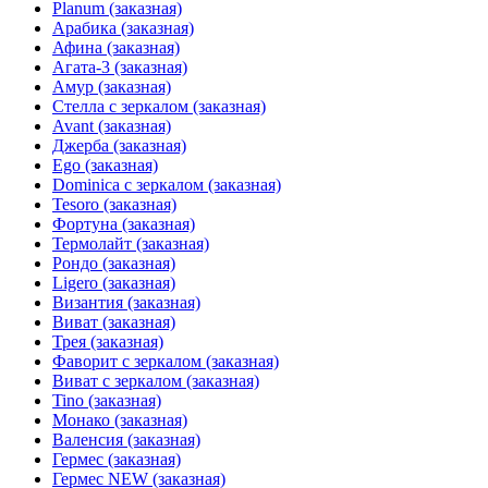
Planum (заказная)
Арабика (заказная)
Афина (заказная)
Агата-3 (заказная)
Амур (заказная)
Стелла с зеркалом (заказная)
Avant (заказная)
Джерба (заказная)
Ego (заказная)
Dominica с зеркалом (заказная)
Tesoro (заказная)
Фортуна (заказная)
Термолайт (заказная)
Рондо (заказная)
Ligero (заказная)
Византия (заказная)
Виват (заказная)
Трея (заказная)
Фаворит с зеркалом (заказная)
Виват с зеркалом (заказная)
Tino (заказная)
Монако (заказная)
Валенсия (заказная)
Гермес (заказная)
Гермес NEW (заказная)