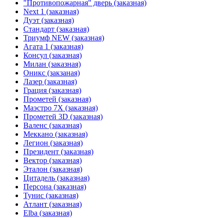
"Противопожарная" дверь (заказная)
Next 1 (заказная)
Дуэт (заказная)
Стандарт (заказная)
Триумф NEW (заказная)
Агата 1 (заказная)
Консул (заказная)
Милан (заказная)
Оникс (закзаная)
Лазер (заказная)
Грация (заказная)
Прометей (заказная)
Маэстро 7Х (заказная)
Прометей 3D (заказная)
Валенс (заказная)
Меккано (заказная)
Легион (заказная)
Президент (заказная)
Вектор (заказная)
Эталон (заказная)
Цитадель (заказная)
Персона (заказная)
Тунис (заказная)
Атлант (заказная)
Elba (заказная)