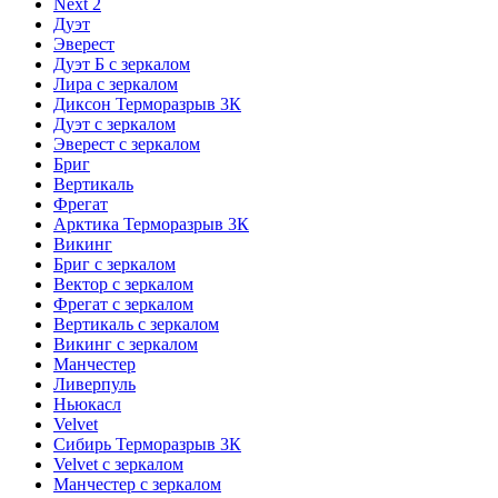
Next 2
Дуэт
Эверест
Дуэт Б с зеркалом
Лира с зеркалом
Диксон Терморазрыв 3К
Дуэт с зеркалом
Эверест с зеркалом
Бриг
Вертикаль
Фрегат
Арктика Терморазрыв 3К
Викинг
Бриг с зеркалом
Вектор с зеркалом
Фрегат с зеркалом
Вертикаль с зеркалом
Викинг с зеркалом
Манчестер
Ливерпуль
Ньюкасл
Velvet
Сибирь Терморазрыв 3К
Velvet с зеркалом
Манчестер с зеркалом