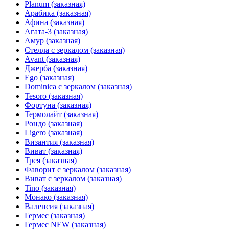
Planum (заказная)
Арабика (заказная)
Афина (заказная)
Агата-3 (заказная)
Амур (заказная)
Стелла с зеркалом (заказная)
Avant (заказная)
Джерба (заказная)
Ego (заказная)
Dominica с зеркалом (заказная)
Tesoro (заказная)
Фортуна (заказная)
Термолайт (заказная)
Рондо (заказная)
Ligero (заказная)
Византия (заказная)
Виват (заказная)
Трея (заказная)
Фаворит с зеркалом (заказная)
Виват с зеркалом (заказная)
Tino (заказная)
Монако (заказная)
Валенсия (заказная)
Гермес (заказная)
Гермес NEW (заказная)