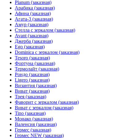
Planum (заказная)
Арабика (заказная)
Афина (заказная)
Агата-3 (заказная)
Амур (заказная)
Стелла с зеркалом (заказная)
Avant (заказная)
Джерба (заказная)
Ego (заказная)
Dominica с зеркалом (заказная)
Tesoro (заказная)
Фортуна (заказная)
Термолайт (заказная)
Рондо (заказная)
Ligero (заказная)
Византия (заказная)
Виват (заказная)
Трея (заказная)
Фаворит с зеркалом (заказная)
Виват с зеркалом (заказная)
Tino (заказная)
Монако (заказная)
Валенсия (заказная)
Гермес (заказная)
Гермес NEW (заказная)