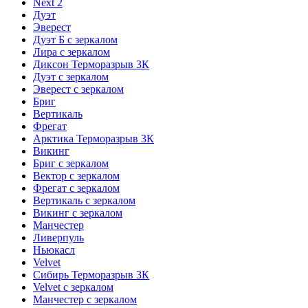
Next 2
Дуэт
Эверест
Дуэт Б с зеркалом
Лира с зеркалом
Диксон Терморазрыв 3К
Дуэт с зеркалом
Эверест с зеркалом
Бриг
Вертикаль
Фрегат
Арктика Терморазрыв 3К
Викинг
Бриг с зеркалом
Вектор с зеркалом
Фрегат с зеркалом
Вертикаль с зеркалом
Викинг с зеркалом
Манчестер
Ливерпуль
Ньюкасл
Velvet
Сибирь Терморазрыв 3К
Velvet с зеркалом
Манчестер с зеркалом