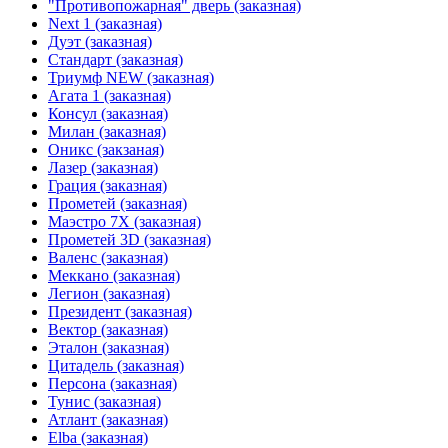
"Противопожарная" дверь (заказная)
Next 1 (заказная)
Дуэт (заказная)
Стандарт (заказная)
Триумф NEW (заказная)
Агата 1 (заказная)
Консул (заказная)
Милан (заказная)
Оникс (закзаная)
Лазер (заказная)
Грация (заказная)
Прометей (заказная)
Маэстро 7Х (заказная)
Прометей 3D (заказная)
Валенс (заказная)
Меккано (заказная)
Легион (заказная)
Президент (заказная)
Вектор (заказная)
Эталон (заказная)
Цитадель (заказная)
Персона (заказная)
Тунис (заказная)
Атлант (заказная)
Elba (заказная)