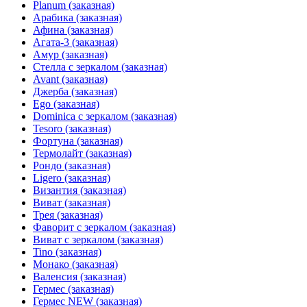
Planum (заказная)
Арабика (заказная)
Афина (заказная)
Агата-3 (заказная)
Амур (заказная)
Стелла с зеркалом (заказная)
Avant (заказная)
Джерба (заказная)
Ego (заказная)
Dominica с зеркалом (заказная)
Tesoro (заказная)
Фортуна (заказная)
Термолайт (заказная)
Рондо (заказная)
Ligero (заказная)
Византия (заказная)
Виват (заказная)
Трея (заказная)
Фаворит с зеркалом (заказная)
Виват с зеркалом (заказная)
Tino (заказная)
Монако (заказная)
Валенсия (заказная)
Гермес (заказная)
Гермес NEW (заказная)