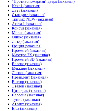
"Противопожарная" дверь (заказная)
Next 1 (заказная)
Дуэт (заказная)
Стандарт (заказная)
Триумф NEW (заказная)
Агата 1 (заказная)
Консул (заказная)
Милан (заказная)
Оникс (закзаная)
Лазер (заказная)
Грация (заказная)
Прометей (заказная)
Маэстро 7Х (заказная)
Прометей 3D (заказная)
Валенс (заказная)
Меккано (заказная)
Легион (заказная)
Президент (заказная)
Вектор (заказная)
Эталон (заказная)
Цитадель (заказная)
Персона (заказная)
Тунис (заказная)
Атлант (заказная)
Elba (заказная)