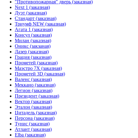
"Противопожарная" дверь (заказная)
Next 1 (заказная)
Дуэт (заказная)
Стандарт (заказная)
Триумф NEW (заказная)
Агата 1 (заказная)
Консул (заказная)
Милан (заказная)
Оникс (закзаная)
Лазер (заказная)
Грация (заказная)
Прометей (заказная)
Маэстро 7Х (заказная)
Прометей 3D (заказная)
Валенс (заказная)
Меккано (заказная)
Легион (заказная)
Президент (заказная)
Вектор (заказная)
Эталон (заказная)
Цитадель (заказная)
Персона (заказная)
Тунис (заказная)
Атлант (заказная)
Elba (заказная)