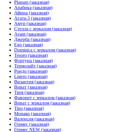
Planum (заказная)
Арабика (заказная)
Афина (заказная)
Агата-3 (заказная)
Амур (заказная)
Стелла с зеркалом (заказная)
Avant (заказная)
Джерба (заказная)
Ego (заказная)
Dominica с зеркалом (заказная)
Tesoro (заказная)
Фортуна (заказная)
Термолайт (заказная)
Рондо (заказная)
Ligero (заказная)
Византия (заказная)
Виват (заказная)
Трея (заказная)
Фаворит с зеркалом (заказная)
Виват с зеркалом (заказная)
Tino (заказная)
Монако (заказная)
Валенсия (заказная)
Гермес (заказная)
Гермес NEW (заказная)