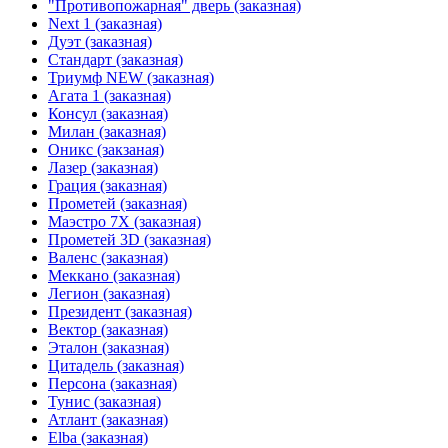
"Противопожарная" дверь (заказная)
Next 1 (заказная)
Дуэт (заказная)
Стандарт (заказная)
Триумф NEW (заказная)
Агата 1 (заказная)
Консул (заказная)
Милан (заказная)
Оникс (закзаная)
Лазер (заказная)
Грация (заказная)
Прометей (заказная)
Маэстро 7Х (заказная)
Прометей 3D (заказная)
Валенс (заказная)
Меккано (заказная)
Легион (заказная)
Президент (заказная)
Вектор (заказная)
Эталон (заказная)
Цитадель (заказная)
Персона (заказная)
Тунис (заказная)
Атлант (заказная)
Elba (заказная)