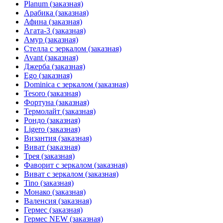
Planum (заказная)
Арабика (заказная)
Афина (заказная)
Агата-3 (заказная)
Амур (заказная)
Стелла с зеркалом (заказная)
Avant (заказная)
Джерба (заказная)
Ego (заказная)
Dominica с зеркалом (заказная)
Tesoro (заказная)
Фортуна (заказная)
Термолайт (заказная)
Рондо (заказная)
Ligero (заказная)
Византия (заказная)
Виват (заказная)
Трея (заказная)
Фаворит с зеркалом (заказная)
Виват с зеркалом (заказная)
Tino (заказная)
Монако (заказная)
Валенсия (заказная)
Гермес (заказная)
Гермес NEW (заказная)