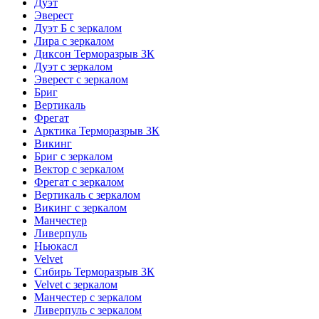
Дуэт
Эверест
Дуэт Б с зеркалом
Лира с зеркалом
Диксон Терморазрыв 3К
Дуэт с зеркалом
Эверест с зеркалом
Бриг
Вертикаль
Фрегат
Арктика Терморазрыв 3К
Викинг
Бриг с зеркалом
Вектор с зеркалом
Фрегат с зеркалом
Вертикаль с зеркалом
Викинг с зеркалом
Манчестер
Ливерпуль
Ньюкасл
Velvet
Сибирь Терморазрыв 3К
Velvet с зеркалом
Манчестер с зеркалом
Ливерпуль с зеркалом