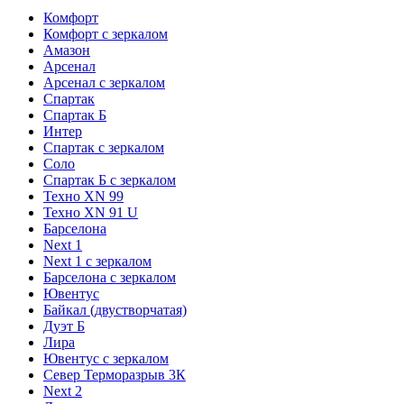
Комфорт
Комфорт с зеркалом
Амазон
Арсенал
Арсенал с зеркалом
Спартак
Спартак Б
Интер
Спартак с зеркалом
Соло
Спартак Б с зеркалом
Техно XN 99
Техно XN 91 U
Барселона
Next 1
Next 1 с зеркалом
Барселона с зеркалом
Ювентус
Байкал (двустворчатая)
Дуэт Б
Лира
Ювентус с зеркалом
Север Терморазрыв 3К
Next 2