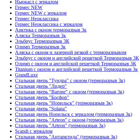
Ньюкасл с зеркалом
Гермес NEW
Гермес NEW с зеркалом
Гермес Неоклассика
Гермес Неоклассика с зеркалом
Арктика с окном терморазрыв 3к
Аляска Терморазрыв 3к
Эльбрус Терморазрыв 3К
Олимп Терморазрыв 3к
Аляска с окном и лазерной резкой с терморазрывом
Эльбрус с окном и английской решеткой Терморазрыв 3К
Олимп с окном и английской решеткой Терморазрыв 3К
Titanium с окном и английской решеткой Терморазрыв 3к
GrandLuxe
Стальная дверь "Тундра" с окном (терморазрыв 3к)
Стальная дверь "Лидер"
Стальная дверь "Barone" с окном (терморазрыв 3к)
Стальная дверь "Босфор"
Стальная дверь "Норильск" (терморазрыв 3к)
Стальная дверь "Solana"
Стальная дверь Норильск с зеркалом (терморазрыв 3к)
Стальная дверь "Arteon" с окном (терморазрыв 3к)
Стальная дверь "Arteon" (терморазрыв 3к)
Scandi с зеркалом
Стальная дверь "Антарктида" (терморазрыв 3к)