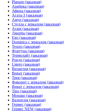
Planum (заказная)
Арабика (заказная)
Афина (заказная)
Агата-3 (заказная)
Амур (заказная)
Стелла с зеркалом (заказная)
Avant (заказная)
Джерба (заказная)
Ego (заказная)
Dominica с зеркалом (заказная)
Tesoro (заказная)
Фортуна (заказная)
Термолайт (заказная)
Рондо (заказная)
Ligero (заказная)
Византия (заказная)
Виват (заказная)
Трея (заказная)
Фаворит с зеркалом (заказная)
Виват с зеркалом (заказная)
Tino (заказная)
Монако (заказная)
Валенсия (заказная)
Гермес (заказная)
Гермес NEW (заказная)