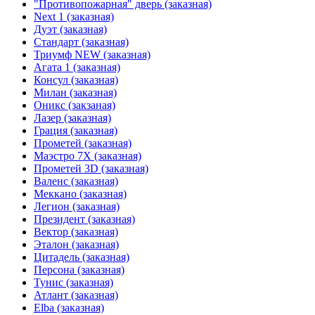
"Противопожарная" дверь (заказная)
Next 1 (заказная)
Дуэт (заказная)
Стандарт (заказная)
Триумф NEW (заказная)
Агата 1 (заказная)
Консул (заказная)
Милан (заказная)
Оникс (закзаная)
Лазер (заказная)
Грация (заказная)
Прометей (заказная)
Маэстро 7Х (заказная)
Прометей 3D (заказная)
Валенс (заказная)
Меккано (заказная)
Легион (заказная)
Президент (заказная)
Вектор (заказная)
Эталон (заказная)
Цитадель (заказная)
Персона (заказная)
Тунис (заказная)
Атлант (заказная)
Elba (заказная)