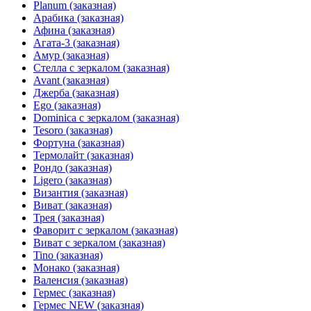
Planum (заказная)
Арабика (заказная)
Афина (заказная)
Агата-3 (заказная)
Амур (заказная)
Стелла с зеркалом (заказная)
Avant (заказная)
Джерба (заказная)
Ego (заказная)
Dominica с зеркалом (заказная)
Tesoro (заказная)
Фортуна (заказная)
Термолайт (заказная)
Рондо (заказная)
Ligero (заказная)
Византия (заказная)
Виват (заказная)
Трея (заказная)
Фаворит с зеркалом (заказная)
Виват с зеркалом (заказная)
Tino (заказная)
Монако (заказная)
Валенсия (заказная)
Гермес (заказная)
Гермес NEW (заказная)