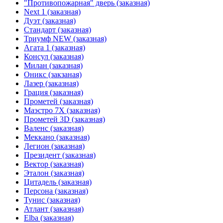
"Противопожарная" дверь (заказная)
Next 1 (заказная)
Дуэт (заказная)
Стандарт (заказная)
Триумф NEW (заказная)
Агата 1 (заказная)
Консул (заказная)
Милан (заказная)
Оникс (закзаная)
Лазер (заказная)
Грация (заказная)
Прометей (заказная)
Маэстро 7Х (заказная)
Прометей 3D (заказная)
Валенс (заказная)
Меккано (заказная)
Легион (заказная)
Президент (заказная)
Вектор (заказная)
Эталон (заказная)
Цитадель (заказная)
Персона (заказная)
Тунис (заказная)
Атлант (заказная)
Elba (заказная)