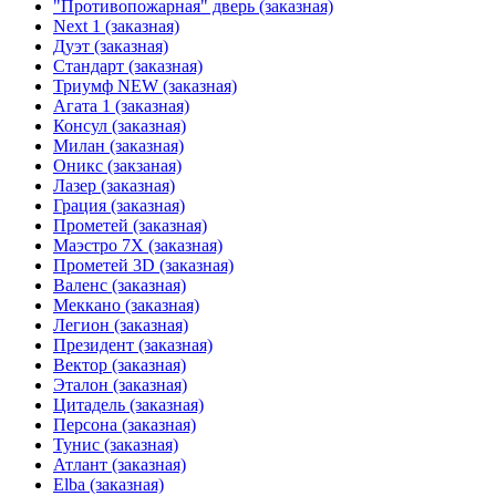
"Противопожарная" дверь (заказная)
Next 1 (заказная)
Дуэт (заказная)
Стандарт (заказная)
Триумф NEW (заказная)
Агата 1 (заказная)
Консул (заказная)
Милан (заказная)
Оникс (закзаная)
Лазер (заказная)
Грация (заказная)
Прометей (заказная)
Маэстро 7Х (заказная)
Прометей 3D (заказная)
Валенс (заказная)
Меккано (заказная)
Легион (заказная)
Президент (заказная)
Вектор (заказная)
Эталон (заказная)
Цитадель (заказная)
Персона (заказная)
Тунис (заказная)
Атлант (заказная)
Elba (заказная)