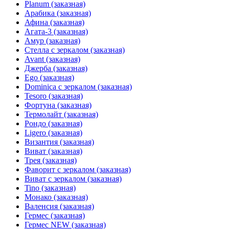
Planum (заказная)
Арабика (заказная)
Афина (заказная)
Агата-3 (заказная)
Амур (заказная)
Стелла с зеркалом (заказная)
Avant (заказная)
Джерба (заказная)
Ego (заказная)
Dominica с зеркалом (заказная)
Tesoro (заказная)
Фортуна (заказная)
Термолайт (заказная)
Рондо (заказная)
Ligero (заказная)
Византия (заказная)
Виват (заказная)
Трея (заказная)
Фаворит с зеркалом (заказная)
Виват с зеркалом (заказная)
Tino (заказная)
Монако (заказная)
Валенсия (заказная)
Гермес (заказная)
Гермес NEW (заказная)