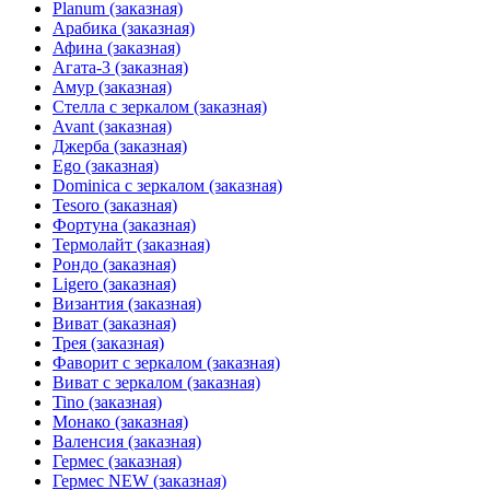
Planum (заказная)
Арабика (заказная)
Афина (заказная)
Агата-3 (заказная)
Амур (заказная)
Стелла с зеркалом (заказная)
Avant (заказная)
Джерба (заказная)
Ego (заказная)
Dominica с зеркалом (заказная)
Tesoro (заказная)
Фортуна (заказная)
Термолайт (заказная)
Рондо (заказная)
Ligero (заказная)
Византия (заказная)
Виват (заказная)
Трея (заказная)
Фаворит с зеркалом (заказная)
Виват с зеркалом (заказная)
Tino (заказная)
Монако (заказная)
Валенсия (заказная)
Гермес (заказная)
Гермес NEW (заказная)