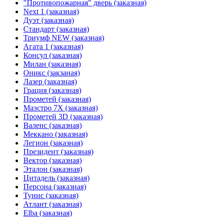
"Противопожарная" дверь (заказная)
Next 1 (заказная)
Дуэт (заказная)
Стандарт (заказная)
Триумф NEW (заказная)
Агата 1 (заказная)
Консул (заказная)
Милан (заказная)
Оникс (закзаная)
Лазер (заказная)
Грация (заказная)
Прометей (заказная)
Маэстро 7Х (заказная)
Прометей 3D (заказная)
Валенс (заказная)
Меккано (заказная)
Легион (заказная)
Президент (заказная)
Вектор (заказная)
Эталон (заказная)
Цитадель (заказная)
Персона (заказная)
Тунис (заказная)
Атлант (заказная)
Elba (заказная)