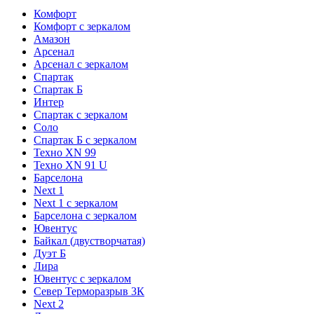
Комфорт
Комфорт с зеркалом
Амазон
Арсенал
Арсенал с зеркалом
Спартак
Спартак Б
Интер
Спартак с зеркалом
Соло
Спартак Б с зеркалом
Техно XN 99
Техно XN 91 U
Барселона
Next 1
Next 1 с зеркалом
Барселона с зеркалом
Ювентус
Байкал (двустворчатая)
Дуэт Б
Лира
Ювентус с зеркалом
Север Терморазрыв 3К
Next 2