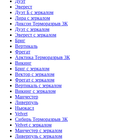
Дуэт
Эверест
Дуэт Б с зеркалом
Лира с зеркалом
Диксон Терморазрыв 3К
Дуэт с зеркалом
Эверест с зеркалом
Бриг
Вертикаль
Фрегат
Арктика Терморазрыв 3К
Викинг
Бриг с зеркалом
Вектор с зеркалом
Фрегат с зеркалом
Вертикаль с зеркалом
Викинг с зеркалом
Манчестер
Ливерпуль
Ньюкасл
Velvet
Сибирь Терморазрыв 3К
Velvet с зеркалом
Манчестер с зеркалом
Ливерпуль с зеркалом