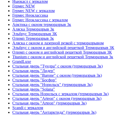
Ньюкасл с зеркалом
Гермес NEW
Гермес NEW с зеркалом
Гермес Неоклассика
Гермес Неоклассика с зеркалом
Арктика с окном терморазрыв 3к
Аляска Терморазрыв 3к
Эльбрус Терморазрыв 3К
Олимп Терморазрыв 3к
Аляска с окном и лазерной резкой с терморазрывом
Эльбрус с окном и английской решеткой Терморазрыв 3К
Олимп с окном и английской решеткой Терморазрыв 3К
Titanium с окном и английской решеткой Терморазрыв 3к
GrandLuxe
Стальная дверь "Тундра" с окном (терморазрыв 3к)
Стальная дверь "Лидер"
Стальная дверь "Barone" с окном (терморазрыв 3к)
Стальная дверь "Босфор"
Стальная дверь "Норильск" (терморазрыв 3к)
Стальная дверь "Solana"
Стальная дверь Норильск с зеркалом (терморазрыв 3к)
Стальная дверь "Arteon" с окном (терморазрыв 3к)
Стальная дверь "Arteon" (терморазрыв 3к)
Scandi с зеркалом
Стальная дверь "Антарктида" (терморазрыв 3к)