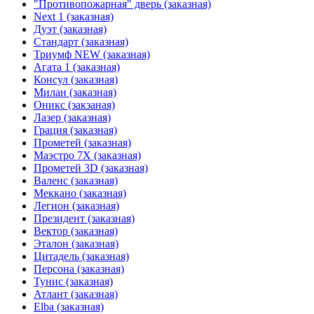
"Противопожарная" дверь (заказная)
Next 1 (заказная)
Дуэт (заказная)
Стандарт (заказная)
Триумф NEW (заказная)
Агата 1 (заказная)
Консул (заказная)
Милан (заказная)
Оникс (закзаная)
Лазер (заказная)
Грация (заказная)
Прометей (заказная)
Маэстро 7Х (заказная)
Прометей 3D (заказная)
Валенс (заказная)
Меккано (заказная)
Легион (заказная)
Президент (заказная)
Вектор (заказная)
Эталон (заказная)
Цитадель (заказная)
Персона (заказная)
Тунис (заказная)
Атлант (заказная)
Elba (заказная)