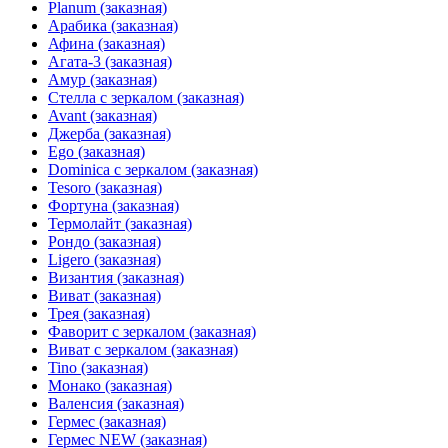
Planum (заказная)
Арабика (заказная)
Афина (заказная)
Агата-3 (заказная)
Амур (заказная)
Стелла с зеркалом (заказная)
Avant (заказная)
Джерба (заказная)
Ego (заказная)
Dominica с зеркалом (заказная)
Tesoro (заказная)
Фортуна (заказная)
Термолайт (заказная)
Рондо (заказная)
Ligero (заказная)
Византия (заказная)
Виват (заказная)
Трея (заказная)
Фаворит с зеркалом (заказная)
Виват с зеркалом (заказная)
Tino (заказная)
Монако (заказная)
Валенсия (заказная)
Гермес (заказная)
Гермес NEW (заказная)