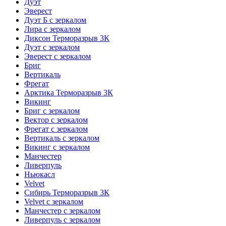
Дуэт
Эверест
Дуэт Б с зеркалом
Лира с зеркалом
Диксон Терморазрыв 3К
Дуэт с зеркалом
Эверест с зеркалом
Бриг
Вертикаль
Фрегат
Арктика Терморазрыв 3К
Викинг
Бриг с зеркалом
Вектор с зеркалом
Фрегат с зеркалом
Вертикаль с зеркалом
Викинг с зеркалом
Манчестер
Ливерпуль
Ньюкасл
Velvet
Сибирь Терморазрыв 3К
Velvet с зеркалом
Манчестер с зеркалом
Ливерпуль с зеркалом