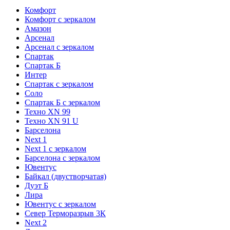
Комфорт
Комфорт с зеркалом
Амазон
Арсенал
Арсенал с зеркалом
Спартак
Спартак Б
Интер
Спартак с зеркалом
Соло
Спартак Б с зеркалом
Техно XN 99
Техно XN 91 U
Барселона
Next 1
Next 1 с зеркалом
Барселона с зеркалом
Ювентус
Байкал (двустворчатая)
Дуэт Б
Лира
Ювентус с зеркалом
Север Терморазрыв 3К
Next 2