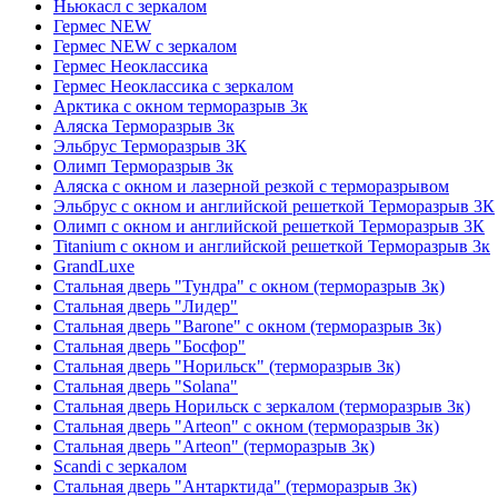
Ньюкасл с зеркалом
Гермес NEW
Гермес NEW с зеркалом
Гермес Неоклассика
Гермес Неоклассика с зеркалом
Арктика с окном терморазрыв 3к
Аляска Терморазрыв 3к
Эльбрус Терморазрыв 3К
Олимп Терморазрыв 3к
Аляска с окном и лазерной резкой с терморазрывом
Эльбрус с окном и английской решеткой Терморазрыв 3К
Олимп с окном и английской решеткой Терморазрыв 3К
Titanium с окном и английской решеткой Терморазрыв 3к
GrandLuxe
Стальная дверь "Тундра" с окном (терморазрыв 3к)
Стальная дверь "Лидер"
Стальная дверь "Barone" с окном (терморазрыв 3к)
Стальная дверь "Босфор"
Стальная дверь "Норильск" (терморазрыв 3к)
Стальная дверь "Solana"
Стальная дверь Норильск с зеркалом (терморазрыв 3к)
Стальная дверь "Arteon" с окном (терморазрыв 3к)
Стальная дверь "Arteon" (терморазрыв 3к)
Scandi с зеркалом
Стальная дверь "Антарктида" (терморазрыв 3к)