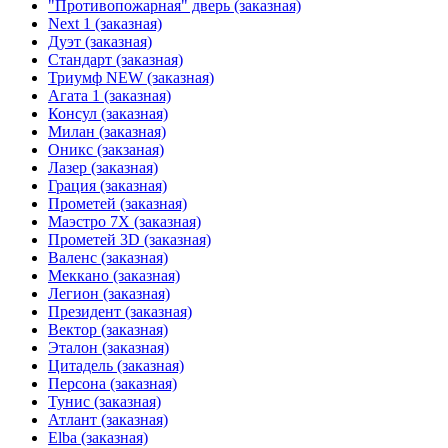
"Противопожарная" дверь (заказная)
Next 1 (заказная)
Дуэт (заказная)
Стандарт (заказная)
Триумф NEW (заказная)
Агата 1 (заказная)
Консул (заказная)
Милан (заказная)
Оникс (закзаная)
Лазер (заказная)
Грация (заказная)
Прометей (заказная)
Маэстро 7Х (заказная)
Прометей 3D (заказная)
Валенс (заказная)
Меккано (заказная)
Легион (заказная)
Президент (заказная)
Вектор (заказная)
Эталон (заказная)
Цитадель (заказная)
Персона (заказная)
Тунис (заказная)
Атлант (заказная)
Elba (заказная)