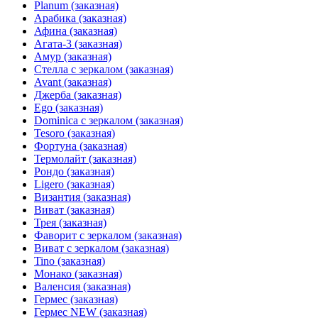
Planum (заказная)
Арабика (заказная)
Афина (заказная)
Агата-3 (заказная)
Амур (заказная)
Стелла с зеркалом (заказная)
Avant (заказная)
Джерба (заказная)
Ego (заказная)
Dominica с зеркалом (заказная)
Tesoro (заказная)
Фортуна (заказная)
Термолайт (заказная)
Рондо (заказная)
Ligero (заказная)
Византия (заказная)
Виват (заказная)
Трея (заказная)
Фаворит с зеркалом (заказная)
Виват с зеркалом (заказная)
Tino (заказная)
Монако (заказная)
Валенсия (заказная)
Гермес (заказная)
Гермес NEW (заказная)