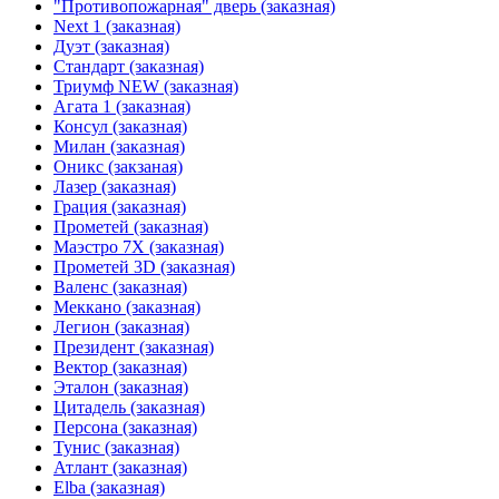
"Противопожарная" дверь (заказная)
Next 1 (заказная)
Дуэт (заказная)
Стандарт (заказная)
Триумф NEW (заказная)
Агата 1 (заказная)
Консул (заказная)
Милан (заказная)
Оникс (закзаная)
Лазер (заказная)
Грация (заказная)
Прометей (заказная)
Маэстро 7Х (заказная)
Прометей 3D (заказная)
Валенс (заказная)
Меккано (заказная)
Легион (заказная)
Президент (заказная)
Вектор (заказная)
Эталон (заказная)
Цитадель (заказная)
Персона (заказная)
Тунис (заказная)
Атлант (заказная)
Elba (заказная)