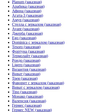
Planum (заказная)
Арабика (заказная)
Афина (заказная)
Агата-3 (заказная)
Амур (заказная)
Стелла с зеркалом (заказная)
Avant (заказная)
Джерба (заказная)
Ego (заказная)
Dominica с зеркалом (заказная)
Tesoro (заказная)
Фортуна (заказная)
Термолайт (заказная)
Рондо (заказная)
Ligero (заказная)
Византия (заказная)
Виват (заказная)
Трея (заказная)
Фаворит с зеркалом (заказная)
Виват с зеркалом (заказная)
Tino (заказная)
Монако (заказная)
Валенсия (заказная)
Гермес (заказная)
Гермес NEW (заказная)