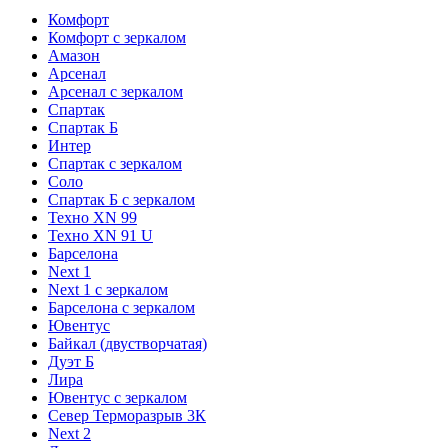
Комфорт
Комфорт с зеркалом
Амазон
Арсенал
Арсенал с зеркалом
Спартак
Спартак Б
Интер
Спартак с зеркалом
Соло
Спартак Б с зеркалом
Техно XN 99
Техно XN 91 U
Барселона
Next 1
Next 1 с зеркалом
Барселона с зеркалом
Ювентус
Байкал (двустворчатая)
Дуэт Б
Лира
Ювентус с зеркалом
Север Терморазрыв 3К
Next 2