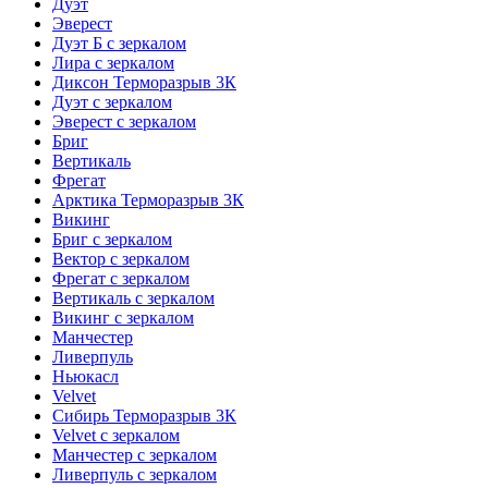
Дуэт
Эверест
Дуэт Б с зеркалом
Лира с зеркалом
Диксон Терморазрыв 3К
Дуэт с зеркалом
Эверест с зеркалом
Бриг
Вертикаль
Фрегат
Арктика Терморазрыв 3К
Викинг
Бриг с зеркалом
Вектор с зеркалом
Фрегат с зеркалом
Вертикаль с зеркалом
Викинг с зеркалом
Манчестер
Ливерпуль
Ньюкасл
Velvet
Сибирь Терморазрыв 3К
Velvet с зеркалом
Манчестер с зеркалом
Ливерпуль с зеркалом