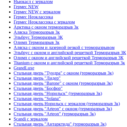
Ньюкасл с зеркалом
Гермес NEW
Гермес NEW с зеркалом
Гермес Неоклассика
Гермес Неоклассика с зеркалом
Арктика с окном терморазрыв 3к
Аляска Терморазрыв 3к
Эльбрус Терморазрыв 3К
Олимп Терморазрыв 3к
Аляска с окном и лазерной резкой с терморазрывом
Эльбрус с окном и английской решеткой Терморазрыв 3К
Олимп с окном и английской решеткой Терморазрыв 3К
Titanium с окном и английской решеткой Терморазрыв 3к
GrandLuxe
Стальная дверь "Тундра" с окном (терморазрыв 3к)
Стальная дверь "Лидер"
Стальная дверь "Barone" с окном (терморазрыв 3к)
Стальная дверь "Босфор"
Стальная дверь "Норильск" (терморазрыв 3к)
Стальная дверь "Solana"
Стальная дверь Норильск с зеркалом (терморазрыв 3к)
Стальная дверь "Arteon" с окном (терморазрыв 3к)
Стальная дверь "Arteon" (терморазрыв 3к)
Scandi с зеркалом
Стальная дверь "Антарктида" (терморазрыв 3к)