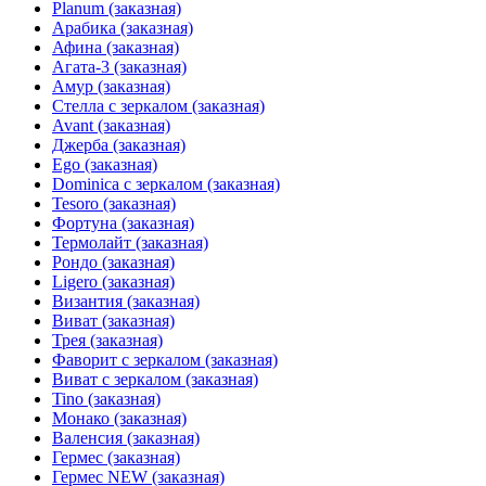
Planum (заказная)
Арабика (заказная)
Афина (заказная)
Агата-3 (заказная)
Амур (заказная)
Стелла с зеркалом (заказная)
Avant (заказная)
Джерба (заказная)
Ego (заказная)
Dominica с зеркалом (заказная)
Tesoro (заказная)
Фортуна (заказная)
Термолайт (заказная)
Рондо (заказная)
Ligero (заказная)
Византия (заказная)
Виват (заказная)
Трея (заказная)
Фаворит с зеркалом (заказная)
Виват с зеркалом (заказная)
Tino (заказная)
Монако (заказная)
Валенсия (заказная)
Гермес (заказная)
Гермес NEW (заказная)