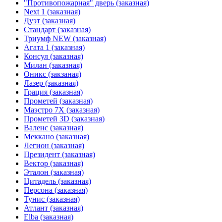
"Противопожарная" дверь (заказная)
Next 1 (заказная)
Дуэт (заказная)
Стандарт (заказная)
Триумф NEW (заказная)
Агата 1 (заказная)
Консул (заказная)
Милан (заказная)
Оникс (закзаная)
Лазер (заказная)
Грация (заказная)
Прометей (заказная)
Маэстро 7Х (заказная)
Прометей 3D (заказная)
Валенс (заказная)
Меккано (заказная)
Легион (заказная)
Президент (заказная)
Вектор (заказная)
Эталон (заказная)
Цитадель (заказная)
Персона (заказная)
Тунис (заказная)
Атлант (заказная)
Elba (заказная)