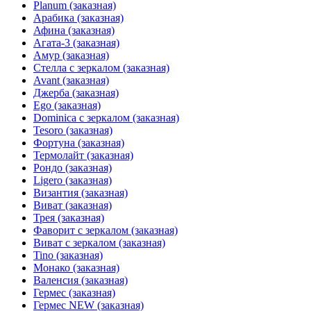
Planum (заказная)
Арабика (заказная)
Афина (заказная)
Агата-3 (заказная)
Амур (заказная)
Стелла с зеркалом (заказная)
Avant (заказная)
Джерба (заказная)
Ego (заказная)
Dominica с зеркалом (заказная)
Tesoro (заказная)
Фортуна (заказная)
Термолайт (заказная)
Рондо (заказная)
Ligero (заказная)
Византия (заказная)
Виват (заказная)
Трея (заказная)
Фаворит с зеркалом (заказная)
Виват с зеркалом (заказная)
Tino (заказная)
Монако (заказная)
Валенсия (заказная)
Гермес (заказная)
Гермес NEW (заказная)