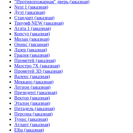
"Противопожарная" дверь (заказная)
Next 1 (заказная)
Дуэт (заказная)
Стандарт (заказная)
Триумф NEW (заказная)
Агата 1 (заказная)
Консул (заказная)
Милан (заказная)
Оникс (закзаная)
Лазер (заказная)
Грация (заказная)
Прометей (заказная)
Маэстро 7Х (заказная)
Прометей 3D (заказная)
Валенс (заказная)
Меккано (заказная)
Легион (заказная)
Президент (заказная)
Вектор (заказная)
Эталон (заказная)
Цитадель (заказная)
Персона (заказная)
Тунис (заказная)
Атлант (заказная)
Elba (заказная)