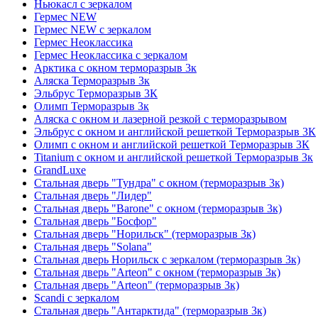
Ньюкасл с зеркалом
Гермес NEW
Гермес NEW с зеркалом
Гермес Неоклассика
Гермес Неоклассика с зеркалом
Арктика с окном терморазрыв 3к
Аляска Терморазрыв 3к
Эльбрус Терморазрыв 3К
Олимп Терморазрыв 3к
Аляска с окном и лазерной резкой с терморазрывом
Эльбрус с окном и английской решеткой Терморазрыв 3К
Олимп с окном и английской решеткой Терморазрыв 3К
Titanium с окном и английской решеткой Терморазрыв 3к
GrandLuxe
Стальная дверь "Тундра" с окном (терморазрыв 3к)
Стальная дверь "Лидер"
Стальная дверь "Barone" с окном (терморазрыв 3к)
Стальная дверь "Босфор"
Стальная дверь "Норильск" (терморазрыв 3к)
Стальная дверь "Solana"
Стальная дверь Норильск с зеркалом (терморазрыв 3к)
Стальная дверь "Arteon" с окном (терморазрыв 3к)
Стальная дверь "Arteon" (терморазрыв 3к)
Scandi с зеркалом
Стальная дверь "Антарктида" (терморазрыв 3к)