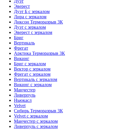
Дуэт
Эверест
Дуэт Б с зеркалом
Лира с зеркалом
Диксон Терморазрыв 3К
Дуэт с зеркалом
Эверест с зеркалом
Бриг
Вертикаль
Фрегат
Арктика Терморазрыв 3К
Викинг
Бриг с зеркалом
Вектор с зеркалом
Фрегат с зеркалом
Вертикаль с зеркалом
Викинг с зеркалом
Манчестер
Ливерпуль
Ньюкасл
Velvet
Сибирь Терморазрыв 3К
Velvet с зеркалом
Манчестер с зеркалом
Ливерпуль с зеркалом