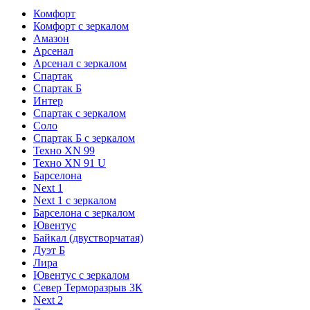
Комфорт
Комфорт с зеркалом
Амазон
Арсенал
Арсенал с зеркалом
Спартак
Спартак Б
Интер
Спартак с зеркалом
Соло
Спартак Б с зеркалом
Техно XN 99
Техно XN 91 U
Барселона
Next 1
Next 1 с зеркалом
Барселона с зеркалом
Ювентус
Байкал (двустворчатая)
Дуэт Б
Лира
Ювентус с зеркалом
Север Терморазрыв 3К
Next 2