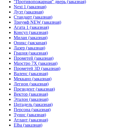
"Противопожарная" дверь (заказная)
Next 1 (заказная)
Дуэт (заказная)
Стандарт (заказная)
Триумф NEW (заказная)
Агата 1 (заказная)
Консул (заказная)
Милан (заказная)
Оникс (закзаная)
Лазер (заказная)
Грация (заказная)
Прометей (заказная)
Маэстро 7Х (заказная)
Прометей 3D (заказная)
Валенс (заказная)
Меккано (заказная)
Легион (заказная)
Президент (заказная)
Вектор (заказная)
Эталон (заказная)
Цитадель (заказная)
Персона (заказная)
Тунис (заказная)
Атлант (заказная)
Elba (заказная)