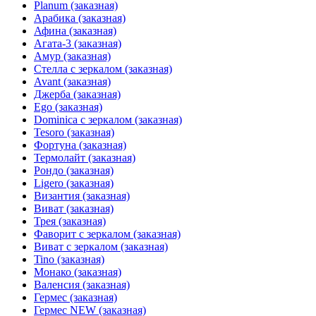
Planum (заказная)
Арабика (заказная)
Афина (заказная)
Агата-3 (заказная)
Амур (заказная)
Стелла с зеркалом (заказная)
Avant (заказная)
Джерба (заказная)
Ego (заказная)
Dominica с зеркалом (заказная)
Tesoro (заказная)
Фортуна (заказная)
Термолайт (заказная)
Рондо (заказная)
Ligero (заказная)
Византия (заказная)
Виват (заказная)
Трея (заказная)
Фаворит с зеркалом (заказная)
Виват с зеркалом (заказная)
Tino (заказная)
Монако (заказная)
Валенсия (заказная)
Гермес (заказная)
Гермес NEW (заказная)