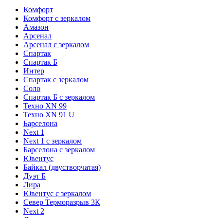
Комфорт
Комфорт с зеркалом
Амазон
Арсенал
Арсенал с зеркалом
Спартак
Спартак Б
Интер
Спартак с зеркалом
Соло
Спартак Б с зеркалом
Техно XN 99
Техно XN 91 U
Барселона
Next 1
Next 1 с зеркалом
Барселона с зеркалом
Ювентус
Байкал (двустворчатая)
Дуэт Б
Лира
Ювентус с зеркалом
Север Терморазрыв 3К
Next 2