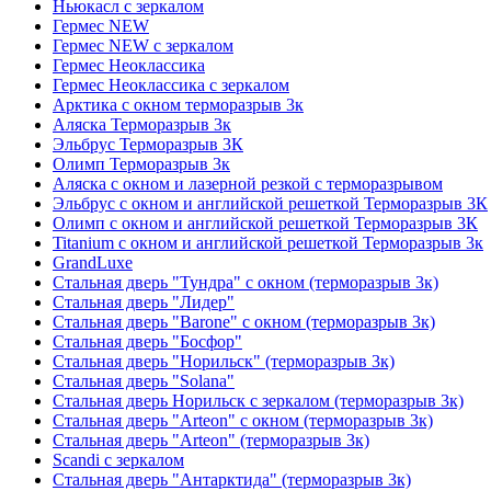
Ньюкасл с зеркалом
Гермес NEW
Гермес NEW с зеркалом
Гермес Неоклассика
Гермес Неоклассика с зеркалом
Арктика с окном терморазрыв 3к
Аляска Терморазрыв 3к
Эльбрус Терморазрыв 3К
Олимп Терморазрыв 3к
Аляска с окном и лазерной резкой с терморазрывом
Эльбрус с окном и английской решеткой Терморазрыв 3К
Олимп с окном и английской решеткой Терморазрыв 3К
Titanium с окном и английской решеткой Терморазрыв 3к
GrandLuxe
Стальная дверь "Тундра" с окном (терморазрыв 3к)
Стальная дверь "Лидер"
Стальная дверь "Barone" с окном (терморазрыв 3к)
Стальная дверь "Босфор"
Стальная дверь "Норильск" (терморазрыв 3к)
Стальная дверь "Solana"
Стальная дверь Норильск с зеркалом (терморазрыв 3к)
Стальная дверь "Arteon" с окном (терморазрыв 3к)
Стальная дверь "Arteon" (терморазрыв 3к)
Scandi с зеркалом
Стальная дверь "Антарктида" (терморазрыв 3к)