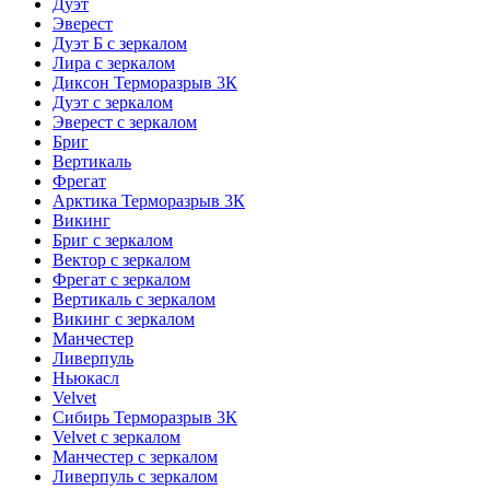
Дуэт
Эверест
Дуэт Б с зеркалом
Лира с зеркалом
Диксон Терморазрыв 3К
Дуэт с зеркалом
Эверест с зеркалом
Бриг
Вертикаль
Фрегат
Арктика Терморазрыв 3К
Викинг
Бриг с зеркалом
Вектор с зеркалом
Фрегат с зеркалом
Вертикаль с зеркалом
Викинг с зеркалом
Манчестер
Ливерпуль
Ньюкасл
Velvet
Сибирь Терморазрыв 3К
Velvet с зеркалом
Манчестер с зеркалом
Ливерпуль с зеркалом