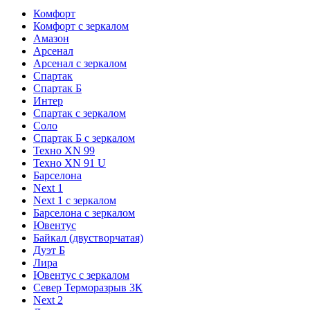
Комфорт
Комфорт с зеркалом
Амазон
Арсенал
Арсенал с зеркалом
Спартак
Спартак Б
Интер
Спартак с зеркалом
Соло
Спартак Б с зеркалом
Техно XN 99
Техно XN 91 U
Барселона
Next 1
Next 1 с зеркалом
Барселона с зеркалом
Ювентус
Байкал (двустворчатая)
Дуэт Б
Лира
Ювентус с зеркалом
Север Терморазрыв 3К
Next 2