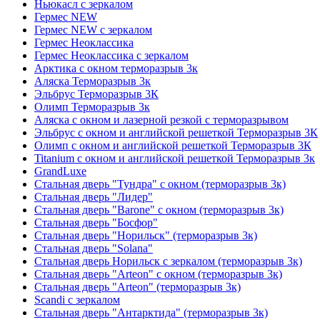
Ньюкасл с зеркалом
Гермес NEW
Гермес NEW с зеркалом
Гермес Неоклассика
Гермес Неоклассика с зеркалом
Арктика с окном терморазрыв 3к
Аляска Терморазрыв 3к
Эльбрус Терморазрыв 3К
Олимп Терморазрыв 3к
Аляска с окном и лазерной резкой с терморазрывом
Эльбрус с окном и английской решеткой Терморазрыв 3К
Олимп с окном и английской решеткой Терморазрыв 3К
Titanium с окном и английской решеткой Терморазрыв 3к
GrandLuxe
Стальная дверь "Тундра" с окном (терморазрыв 3к)
Стальная дверь "Лидер"
Стальная дверь "Barone" с окном (терморазрыв 3к)
Стальная дверь "Босфор"
Стальная дверь "Норильск" (терморазрыв 3к)
Стальная дверь "Solana"
Стальная дверь Норильск с зеркалом (терморазрыв 3к)
Стальная дверь "Arteon" с окном (терморазрыв 3к)
Стальная дверь "Arteon" (терморазрыв 3к)
Scandi с зеркалом
Стальная дверь "Антарктида" (терморазрыв 3к)