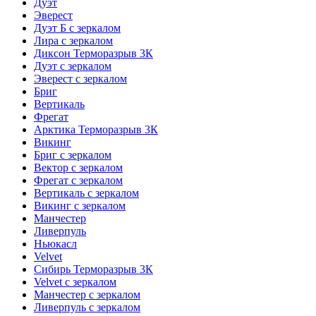
Дуэт
Эверест
Дуэт Б с зеркалом
Лира с зеркалом
Диксон Терморазрыв 3К
Дуэт с зеркалом
Эверест с зеркалом
Бриг
Вертикаль
Фрегат
Арктика Терморазрыв 3К
Викинг
Бриг с зеркалом
Вектор с зеркалом
Фрегат с зеркалом
Вертикаль с зеркалом
Викинг с зеркалом
Манчестер
Ливерпуль
Ньюкасл
Velvet
Сибирь Терморазрыв 3К
Velvet с зеркалом
Манчестер с зеркалом
Ливерпуль с зеркалом