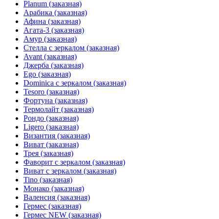
Planum (заказная)
Арабика (заказная)
Афина (заказная)
Агата-3 (заказная)
Амур (заказная)
Стелла с зеркалом (заказная)
Avant (заказная)
Джерба (заказная)
Ego (заказная)
Dominica с зеркалом (заказная)
Tesoro (заказная)
Фортуна (заказная)
Термолайт (заказная)
Рондо (заказная)
Ligero (заказная)
Византия (заказная)
Виват (заказная)
Трея (заказная)
Фаворит с зеркалом (заказная)
Виват с зеркалом (заказная)
Tino (заказная)
Монако (заказная)
Валенсия (заказная)
Гермес (заказная)
Гермес NEW (заказная)