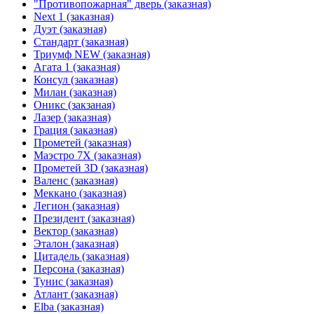
"Противопожарная" дверь (заказная)
Next 1 (заказная)
Дуэт (заказная)
Стандарт (заказная)
Триумф NEW (заказная)
Агата 1 (заказная)
Консул (заказная)
Милан (заказная)
Оникс (закзаная)
Лазер (заказная)
Грация (заказная)
Прометей (заказная)
Маэстро 7Х (заказная)
Прометей 3D (заказная)
Валенс (заказная)
Меккано (заказная)
Легион (заказная)
Президент (заказная)
Вектор (заказная)
Эталон (заказная)
Цитадель (заказная)
Персона (заказная)
Тунис (заказная)
Атлант (заказная)
Elba (заказная)