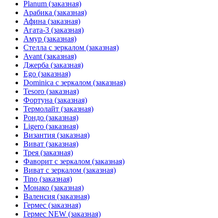
Planum (заказная)
Арабика (заказная)
Афина (заказная)
Агата-3 (заказная)
Амур (заказная)
Стелла с зеркалом (заказная)
Avant (заказная)
Джерба (заказная)
Ego (заказная)
Dominica с зеркалом (заказная)
Tesoro (заказная)
Фортуна (заказная)
Термолайт (заказная)
Рондо (заказная)
Ligero (заказная)
Византия (заказная)
Виват (заказная)
Трея (заказная)
Фаворит с зеркалом (заказная)
Виват с зеркалом (заказная)
Tino (заказная)
Монако (заказная)
Валенсия (заказная)
Гермес (заказная)
Гермес NEW (заказная)