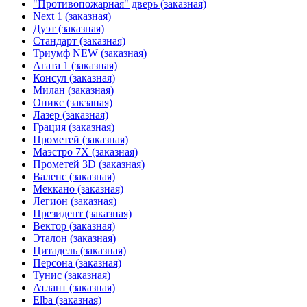
"Противопожарная" дверь (заказная)
Next 1 (заказная)
Дуэт (заказная)
Стандарт (заказная)
Триумф NEW (заказная)
Агата 1 (заказная)
Консул (заказная)
Милан (заказная)
Оникс (закзаная)
Лазер (заказная)
Грация (заказная)
Прометей (заказная)
Маэстро 7Х (заказная)
Прометей 3D (заказная)
Валенс (заказная)
Меккано (заказная)
Легион (заказная)
Президент (заказная)
Вектор (заказная)
Эталон (заказная)
Цитадель (заказная)
Персона (заказная)
Тунис (заказная)
Атлант (заказная)
Elba (заказная)