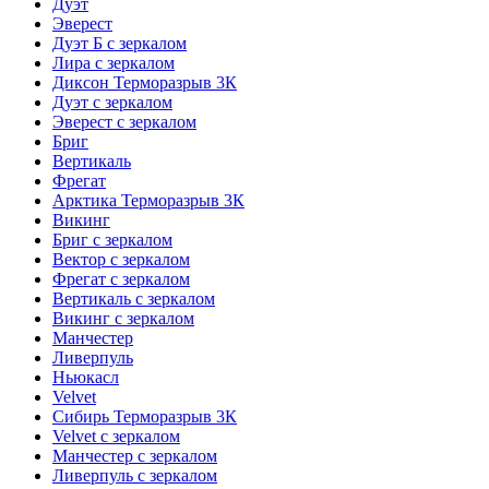
Дуэт
Эверест
Дуэт Б с зеркалом
Лира с зеркалом
Диксон Терморазрыв 3К
Дуэт с зеркалом
Эверест с зеркалом
Бриг
Вертикаль
Фрегат
Арктика Терморазрыв 3К
Викинг
Бриг с зеркалом
Вектор с зеркалом
Фрегат с зеркалом
Вертикаль с зеркалом
Викинг с зеркалом
Манчестер
Ливерпуль
Ньюкасл
Velvet
Сибирь Терморазрыв 3К
Velvet с зеркалом
Манчестер с зеркалом
Ливерпуль с зеркалом