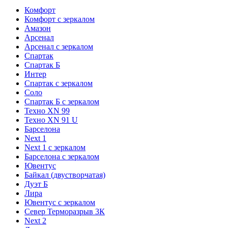
Комфорт
Комфорт с зеркалом
Амазон
Арсенал
Арсенал с зеркалом
Спартак
Спартак Б
Интер
Спартак с зеркалом
Соло
Спартак Б с зеркалом
Техно XN 99
Техно XN 91 U
Барселона
Next 1
Next 1 с зеркалом
Барселона с зеркалом
Ювентус
Байкал (двустворчатая)
Дуэт Б
Лира
Ювентус с зеркалом
Север Терморазрыв 3К
Next 2