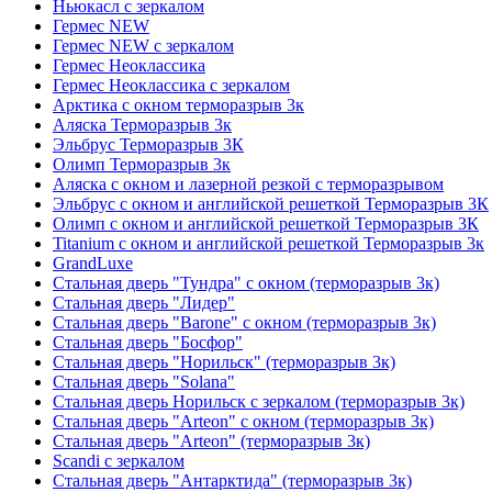
Ньюкасл с зеркалом
Гермес NEW
Гермес NEW с зеркалом
Гермес Неоклассика
Гермес Неоклассика с зеркалом
Арктика с окном терморазрыв 3к
Аляска Терморазрыв 3к
Эльбрус Терморазрыв 3К
Олимп Терморазрыв 3к
Аляска с окном и лазерной резкой с терморазрывом
Эльбрус с окном и английской решеткой Терморазрыв 3К
Олимп с окном и английской решеткой Терморазрыв 3К
Titanium с окном и английской решеткой Терморазрыв 3к
GrandLuxe
Стальная дверь "Тундра" с окном (терморазрыв 3к)
Стальная дверь "Лидер"
Стальная дверь "Barone" с окном (терморазрыв 3к)
Стальная дверь "Босфор"
Стальная дверь "Норильск" (терморазрыв 3к)
Стальная дверь "Solana"
Стальная дверь Норильск с зеркалом (терморазрыв 3к)
Стальная дверь "Arteon" с окном (терморазрыв 3к)
Стальная дверь "Arteon" (терморазрыв 3к)
Scandi с зеркалом
Стальная дверь "Антарктида" (терморазрыв 3к)